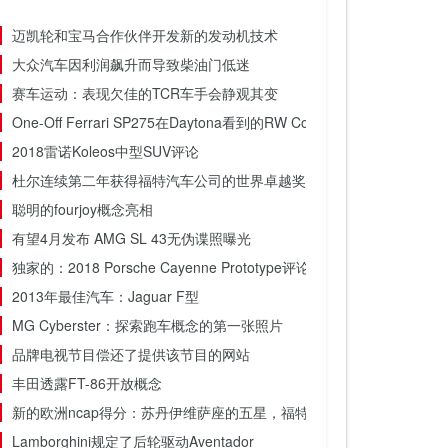
迈凯轮和宝马合作伙伴开发新的发动机技术
大众汽车因利润飙升而导致柴油门低迷
赛车运动：表现欠佳的TCR车手会静观其变
One-Off Ferrari SP275在Daytona看到的RW Coldileione
2018雷诺Koleos中型SUV评论
杜尔连续第二年获得福特汽车公司的世界卓越奖
聪明的fourjoy概念亮相
有望4月发布 AMG SL 43无伪谍照曝光
独家的：2018 Porsche Cayenne Prototype评论
2013年最佳汽车：Jaguar F型
MG Cyber​​ster：探索跑车概念的第一张照片
品牌电视节目偿还了提供该节目的网站
丰田透露FT-86开放概念
新的欧洲ncap得分：苏丹伊维萨座的五星，福特野马重新测试
Lamborghini规定了后轮驱动Aventador