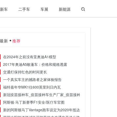
新车
二手车
车展
新能源
最新
推荐
在2024年之前没有亚奥迪A1模型
2017年奥迪A5敞蓬车：价格和规格透露
交通灯保持红色的时间更长
一个真实车主的撼路者之家体验报告
福特嘉年华MK1往600英里到日内瓦
新冠疫苗接种车_疫苗接种车生产厂家_疫苗接种流动车
阿斯顿·马丁新赛季F1安全/医疗车官图
新的阿斯顿马丁Vantage跑车设定为2020年抵达