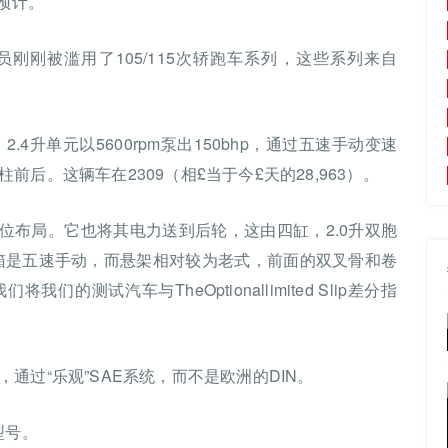
预计。
最新成员刚刚被滥用了105/115次轿跑车系列，这些系列来自
.4升单元以5600rpm泵出150bhp，通过五速手动变速
后。这辆车在2309（相£当于今£天的28,963）。
座位布局。它也将其电力送到后轮，这由四缸，2.0升双胞
。变速箱是五速手动，而悬架相对较为老式，前面的双叉骨和卷
测试汽车与TheOptionallimited Slip差分指
。
通过“乐观”SAE系统，而不是欧洲的DIN。
种型号。