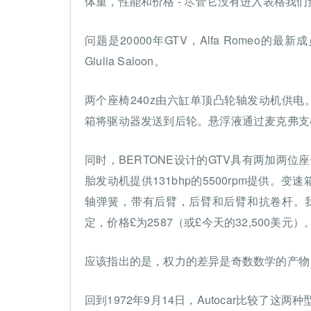
体重，性能和价格 - 尽管它没有进入表格我们
问题是20000年GTV，Alfa Romeo的
Giulia Saloon。
两个座椅240z由六缸单顶凸轮轴发动机供电。2
箱将驱动器发送到后轮。悬浮液通过麦克弗支柱前
同时，BERTONE设计的GTV具有两加两位
胎发动机提供131bhp的5500rpm提供
轴弹簧，带有后臂，后臂和后臂和抗卷杆。我们将我们的
定，价格£为2587（或£今天的32,500美元）
应该指出的是，权力的差异是奇数数学的产物，
回到1972年9月14日，Autocar比较了这两