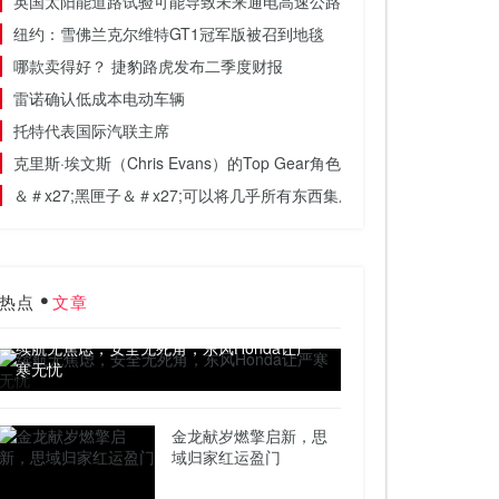
英国太阳能道路试验可能导致未来通电高速公路
纽约：雪佛兰克尔维特GT1冠军版被召到地毯
哪款卖得好？ 捷豹路虎发布二季度财报
雷诺确认低成本电动车辆
托特代表国际汽联主席
克里斯·埃文斯（Chris Evans）的Top Gear角色缩水
＆＃x27;黑匣子＆＃x27;可以将几乎所有东西集成到您的汽车中
热点
文章
续航无焦虑，安全无死角，东风Honda让严
寒无忧
金龙献岁燃擎启新，思
域归家红运盈门