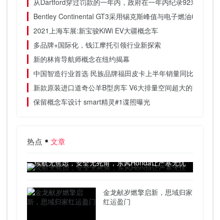
从Dartford穿过罚款的一年内，政府在一年内纪录92米
Bentley Continental GT3采用锡克斯峰值与电子燃油电源
2021上海车展:新宝骏KiWi EV大疆概念车
多品牌+国际化，钱江摩托引领行业新探索
新的林肯导航师概念在纽约揭幕
中国智造行业首选 民族品牌福田皮卡上半年销量同比激增超4
新款原装进口道奇公羊B型房车 V6大排量空间超大的商旅两
保留概念车设计 smart精灵#1谍照曝光
热点
文章
续航无焦虑，安全无死角，东风Honda让严寒无忧
金龙献岁燃擎启新，思域归家
红运盈门