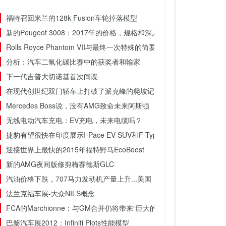
福特召回米兰的128k Fusion车轮掉落模型
新的Peugeot 3008：2017年的价格，规格和深入指南
Rolls Royce Phantom VII与最终一次特殊的简要介绍
分析：汽车二氧化碳比赛中的获奖者和输家
下一代吉普大切诺基首次间谍
在现代创世纪双门轿车上打破了派克峰的爬坡记录
Mercedes Boss说，没有AMG致命未来阿斯顿
无线电动汽车充电：EV充电，未来电缆吗？
捷豹有望很快在印度展示I-Pace EV SUV和F-Type整车
迎接世界上最快的2015年福特野马EcoBoost
新的AMG夜间版修剪梅赛德斯GLC
汽油价格下跌，707马力发动机产量上升...美国！
法兰克福车展-大众NILS概念
FCA的Marchionne：与GM合并仍将带来“巨大的福利”
巴黎汽车展2012：Infiniti Plots性能模型