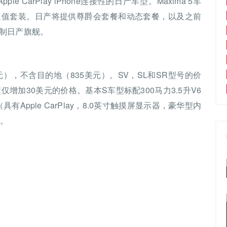
 CarPlay iPhone连接性的日产车型。Maxima 5车
超值套装。日产将提供尊爵会套餐和动态套餐，以及之前
制日产旗舰。
50美元），不含目的地（835美元）。SV，SL和SR型号的价
增加30美元的价格。基本S车型标配300马力3.5升V6
（具有Apple CarPlay，8.0英寸触摸屏显示器，豪华型内
）。
。