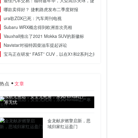
最佳汽车交易：福特嘉年华，大众高尔夫球，捷豹F型，达卡掸子，范围罗
哪款卖得好？ 捷豹路虎发布二季度财报
ura歌ZDX已死：汽车周刊电视
Subaru WRX概念得到欧洲首次亮相
Vauxhall推出了2021 Mokka SUV的新徽标
Navistar对福特因柴油车提起诉讼
宝马正在研发“ FAST” CUV，以在X1和2系列之间
热点
文章
续航无焦虑，安全无死角，东风Honda让严
寒无忧
金龙献岁燃擎启新，思
域归家红运盈门