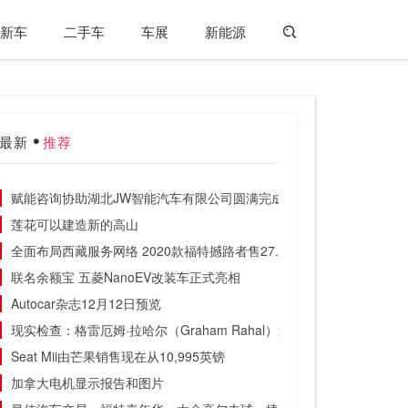
新车
二手车
车展
新能源
最新
推荐
赋能咨询协助湖北JW智能汽车有限公司圆满完成股权激励项目
莲花可以建造新的高山
全面布局西藏服务网络 2020款福特撼路者售27.58-37.48万元
联名余额宝 五菱NanoEV改装车正式亮相
Autocar杂志12月12日预览
现实检查：格雷厄姆·拉哈尔（Graham Rahal）遇见ZR1
Seat Mii由芒果销售现在从10,995英镑
加拿大电机显示报告和图片