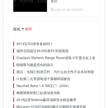
名归
2024-01-29 16:00:26
随机
推荐
2013宝马3系有备胎吗？
福特召回超过49,000条EV充电电缆
Crackpot Startech Range Rover拾取卡车显示在上海
朗德斯与膝盖受伤的战斗
观点：当我们知道它时，为什么自主性不会杀掉驾驶
计划第二次英国电池千藻咖啡因建造
Vauxhall Astra 1.6 SXi五门（2004）
梅赛德斯绘制三缸柴油发动机
2018起亚Sedona赢得顶级安全精选徽章
McLaren 570GT由MSO概念在鹅卵石海滩亮相