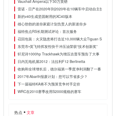
Vauxhall Ampera以下30万英镑
雷诺 - 日产在2020年到2020年在10辆车中启动自主技术
新的v40生成坚固耐用的XC40版本
雄心勃勃的迷你家庭计划负责人的新迷你乡
福特焦点RS长期测试评论：首次服务
召回包装：火灾隐患将打击近10,000辆大众Tiguan SUV
东莞市•英飞特挥发性快干冲压油荣获“技术创新奖”
轩尼诗1000hp Trackhawk为增压吉普车预告了大事
日内瓦电机展2012：法拉利F12 Berlinetta
收购和全球增长后，德尔福第一季度净利润翻了一番
2017年Abarth报废计划：您可以节省多少？
下一届福特KA将不为预算竞争对手定价
WRC在2010赛季改用S2000规格的赛车
热点
文章