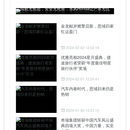
续航无焦虑，安全无死角，东风Honda让严寒无忧
金龙献岁燃擎启新，思域归家
红运盈门
2024-02-02 12:02:14
优雅亮相2024星月盛典，捷
途旅行者荣获“年度最佳明星
旅行伙伴”奖项
2024-02-01 12:20:41
汽车内卷时代，思域归来仍是
热销
2024-01-30 12:31:10
奇瑞集团斩获中国汽车风云盛
典四项大奖，中国力量，实至