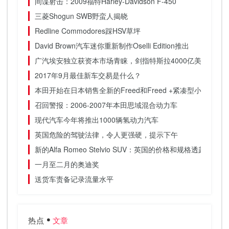
间谍射击：2009福特Harley-Davidson F-450
三菱Shogun SWB野蛮人揭晓
Redline Commodores踩HSV草坪
David Brown汽车迷你重新制作Oselli Edition推出
广汽埃安独立获资本市场青睐，剑指特斯拉4000亿美元市值
2017年9月最佳新车交易是什么？
本田开始在日本销售全新的Freed和Freed +紧凑型小型货车
召回警报：2006-2007年本田思域混合动力车
现代汽车今年将推出1000辆氢动力汽车
英国危险的驾驶法律，令人更强硬，提示下午
新的Alfa Romeo Stelvio SUV：英国的价格和规格透露
一月至二月的奥迪奖
送货车责备记录流量水平
热点
文章