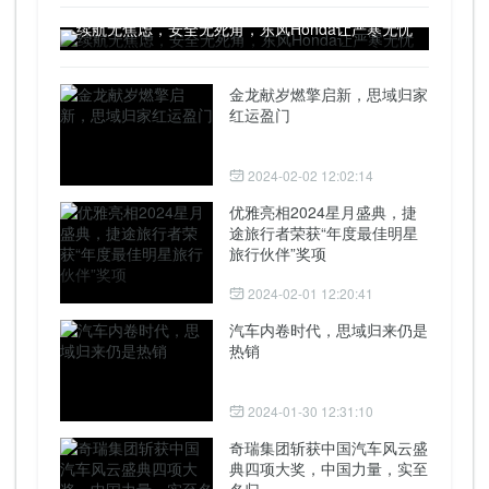
续航无焦虑，安全无死角，东风Honda让严寒无忧
金龙献岁燃擎启新，思域归家
红运盈门
2024-02-02 12:02:14
优雅亮相2024星月盛典，捷
途旅行者荣获“年度最佳明星
旅行伙伴”奖项
2024-02-01 12:20:41
汽车内卷时代，思域归来仍是
热销
2024-01-30 12:31:10
奇瑞集团斩获中国汽车风云盛
典四项大奖，中国力量，实至