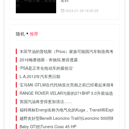
名归
2024-01-29 16:00:26
随机
推荐
丰田节油的普锐斯（Prius）家族可能因汽车制造商考虑战略
2016梅赛德斯 - 奔驰SL整容透露
'PSA是正常化电动车的最前沿'
L.A.2012年汽车秀日期
宝马M6 GTLM在代托纳首次亮相之前已经看起来很卑鄙
RANGE ROVER VELAR与新的271BHP 3.0升柴油选项更新
英国汽油将变得更加清洁……
福特商标Energi名称为电气化的Kuga，Transit和Explorer
越野友好型Benelli Leoncino Trail与Leoncino 500同时在印
Baby GTI的Tuners Coax 45 HP