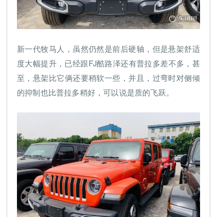
新一代牧马人，虽然仍然是前后硬轴，但是悬架舒适
度大幅提升，已经跟FJ酷路泽还有普拉多差不多，甚
至，悬架比它俩还要稍软一些，并且，过弯时对侧倾
的抑制也比普拉多稍好，可以说是质的飞跃。