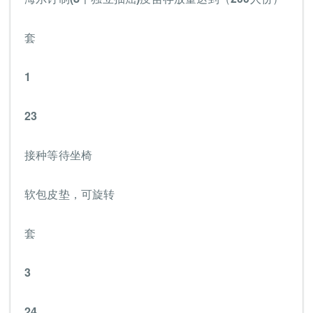
套
1
23
接种等待坐椅
软包皮垫，可旋转
套
3
24