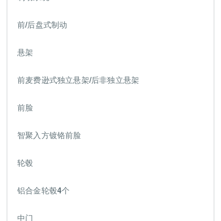
前/后盘式制动
悬架
前麦费逊式独立悬架/后非独立悬架
前脸
智聚入方镀铬前脸
轮毂
铝合金轮毂4个
中门