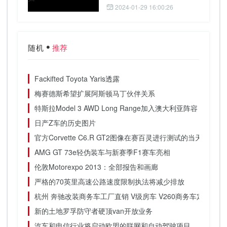
2024-01-29 16:00:26
随机
推荐
Fackifted Toyota Yaris透露
梅赛德斯希望扩展阿斯顿马丁伙伴关系
特斯拉Model 3 AWD Long Range加入澳大利亚阵容
日产Z车的历史图片
官方Corvette C6.R GT2图像在赛百灵进行测试的当天
AMG GT 73e轻伪装车与新赛季F1赛车亮相
伦敦Motorexpo 2013：全部报告和画廊
严格的70英里高速公路速度限制执法将减少排放
杭州 奔驰改装商务车工厂直销 V级房车 V260商务车定制升级
新的土地罗孚防守者硬顶van开放业务
汽车和电信行业将启动欧盟的联网和自动驾驶项目