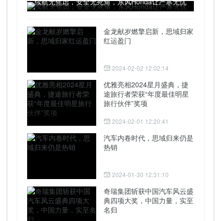
续航无焦虑，安全无死角，东风Honda让严寒无忧
金龙献岁燃擎启新，思域归家
红运盈门
2024-02-02 12:02:14
优雅亮相2024星月盛典，捷
途旅行者荣获“年度最佳明星
旅行伙伴”奖项
2024-02-01 12:20:41
汽车内卷时代，思域归来仍是
热销
2024-01-30 12:31:10
奇瑞集团斩获中国汽车风云盛
典四项大奖，中国力量，实至
名归