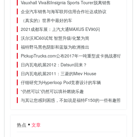
Vauxhall Viva和Insignia Sports Tourer脱离销售
企业汽车销售与海军联邦信用合作社达成协议
（真实的）世界中最好的车
2021成都车展：上汽大通MAXUS EV90闪
沃尔沃XC60试驾 智慧升级/化繁为简
福特野马黑色阴影和蓝版为欧洲推出
PickupTrucks.com公布2017年一吨重型皮卡挑战赛结果
日内瓦电机展2012：Datsun回来？
日内瓦电机展2011：三菱的Miev House
仔细研究为Hyperloop Pod竞赛设计的车辆
“仍然可以”仍然可以填补燃烧乐趣
与其让您感到困惑，不如说是福特F150的一些有趣照明选择
热点
文章