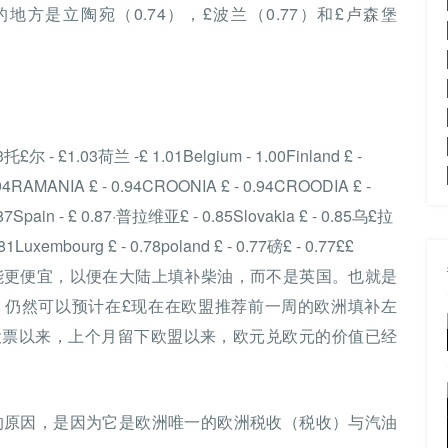
方是立陶宛（0.74），£波兰（0.77）和£卢森堡
03托£尔 - £1.03荷兰 -£ 1.01Belgium - 1.00Finland £ -
 0.94RAMANIA £ - 0.94CROONIA £ - 0.94CROODIA £ -
87Spain - £ 0.87·普拉维亚£ - 0.85Slovakia £ - 0.85乌£拉
1Luxembourg £ - 0.78poland £ - 0.77磅£ - 0.77££
能更便宜，以便在大陆上填补柴油，而不是英国。也就是
 - 仍然可以预计在£现在在欧盟推荐前一周的欧洲填补左
的投票以来，上个月留下欧盟以来，欧元兑欧元的价值已经
的原因，是因为它是欧洲唯一的欧洲税收（税收）与汽油