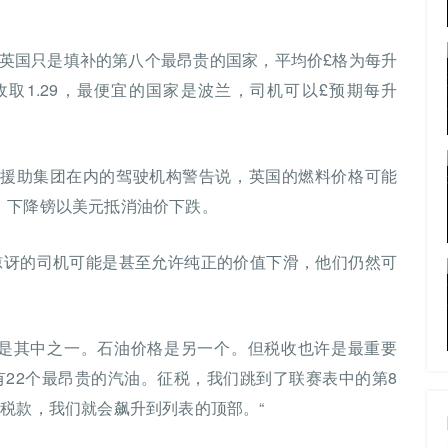
。
英国只是填补的第八个最昂贵的国家，平均价£格为每升
次收取1.29，最便宜的国家是波兰，司机可以£预期每升
C路边援助集团在内的驾驶机构警告说，英国的燃料价格可能
，下降镑以美元抵消油价下跌。
：“令人惊讶的司机可能是甚至允许纯正的价值下滑，他们仍然可
率是其中之一。石油价格是另一个。但税收也许是最重要
有22个最昂贵的汽油。征税，我们跳到了联赛表中的第8
加税款，我们就会飙升到列表的顶部。“