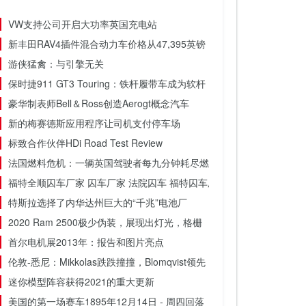
VW支持公司开启大功率英国充电站
新丰田RAV4插件混合动力车价格从47,395英镑
游侠猛禽：与引擎无关
保时捷911 GT3 Touring：铁杆履带车成为软杆
豪华制表师Bell＆Ross创造Aerogt概念汽车
新的梅赛德斯应用程序让司机支付停车场
标致合作伙伴HDi Road Test Review
法国燃料危机：一辆英国驾驶者每九分钟耗尽燃料
福特全顺囚车厂家 囚车厂家 法院囚车 福特囚车厂家
特斯拉选择了内华达州巨大的“千兆”电池厂
2020 Ram 2500极少伪装，展现出灯光，格栅
首尔电机展2013年：报告和图片亮点
伦敦-悉尼：Mikkolas跌跌撞撞，Blomqvist领先
迷你模型阵容获得2021的重大更新
美国的第一场赛车1895年12月14日 - 周四回落