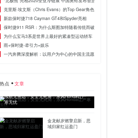
“北极熊”亮相2020全亚冷链展 中国奥铃发布智慧冷链解决方案
克里斯·埃文斯（Chris Evans）的Top Gear角色缩水
新款保时捷718 Cayman GT4和Spyder亮相
保时捷911 RSR：为什么斯图加特随着传统而破坏
为什么宝马3系是世界上最好的紧凑型运动轿车
雨+保时捷-牵引力=娱乐
一汽奔腾深度解析：以用户为中心的中国主流愿景
热点
文章
续航无焦虑，安全无死角，东风Honda让严
寒无忧
金龙献岁燃擎启新，思
域归家红运盈门