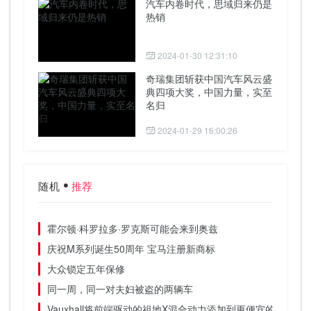
汽车内卷时代，思域归来仍是
热销
2024-01-30 12:31:10
奇瑞集团斩获中国汽车风云盛
典四项大奖，中国力量，实至
名归
2024-01-29 16:00:26
随机
推荐
霍尔顿·科罗拉多·罗克斯可能会来到奥兹
庆祝M系列诞生50周年 宝马注册新商标
大众锁定五年保修
同一周，同一对夫妇被盗的两辆车
Vauxhall将前端驱动的祖地X混合动力添加到更便宜的选择