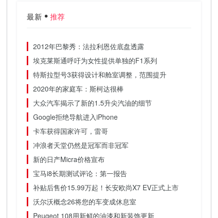
最新
推荐
2012年巴黎秀：法拉利恩佐底盘透露
埃克莱斯通呼吁为女性提供单独的F1系列
特斯拉型号3获得设计和舱室调整，范围提升
2020年的家庭车：斯柯达很棒
大众汽车揭示了新的1.5升尖汽油的细节
Google拒绝导航进入iPhone
卡车获得国家许可，雷哥
冲浪者天堂仍然是冠军而非冠军
新的日产Micra价格宣布
宝马i8长期测试评论：第一报告
补贴后售价15.99万起！长安欧尚X7 EV正式上市
沃尔沃概念26将您的车变成休息室
Peugeot 108用新鲜的油漆和新装饰更新