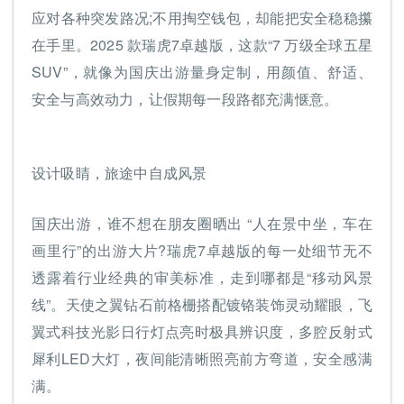
应对各种突发路况;不用掏空钱包，却能把安全稳稳攥
在手里。2025 款瑞虎7卓越版，这款“7 万级全球五星
SUV”，就像为国庆出游量身定制，用颜值、舒适、
安全与高效动力，让假期每一段路都充满惬意。
设计吸睛，旅途中自成风景
国庆出游，谁不想在朋友圈晒出 “人在景中坐，车在
画里行”的出游大片?瑞虎7卓越版的每一处细节无不
透露着行业经典的审美标准，走到哪都是“移动风景
线”。天使之翼钻石前格栅搭配镀铬装饰灵动耀眼，飞
翼式科技光影日行灯点亮时极具辨识度，多腔反射式
犀利LED大灯，夜间能清晰照亮前方弯道，安全感满
满。