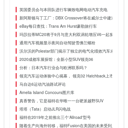
英国委员会与本田队进行车辆致电网电动汽车充电
新阿斯顿马丁工厂：DBX Crossover将在威尔士中建造
eBay每日查找：Trans Am Hurst豪勒旅行车
玛莎拉蒂MC20将于9月与意大利双涡轮增压V6一起发布
通用汽车视频显示夜间自动驾驶雪佛兰螺栓
沃尔沃的Polestar部门揭示了独立​​的电气化绩效汽车未来
2020成都车展探馆：全新小型SUV领克06
分析：日本汽车行业会与欧洲联系吗？
领克汽车运动体验中心揭幕， 领克02 Hatchback上市售价17
马自达6运动汽油路试评论
Amelia Island Concours图片库
真香警告，它是福特在华唯一一台硬派越野SUV
塔塔（Tata）启动JLR闪电战
福特在2019年之前推出三个'Allroad'型号
随着生产向海外转移，福特Fusion在美国的未来受到质疑