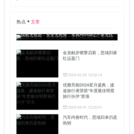
热点
文章
续航无焦虑，安全无死角，东风Honda让严寒无忧
金龙献岁燃擎启新，思域归家
红运盈门
2024-02-02 12:02:14
优雅亮相2024星月盛典，捷
途旅行者荣获“年度最佳明星
旅行伙伴”奖项
2024-02-01 12:20:41
汽车内卷时代，思域归来仍是
热销