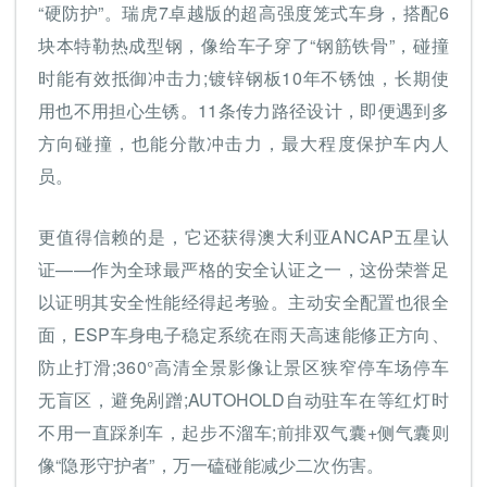
“硬防护”。瑞虎7卓越版的超高强度笼式车身，搭配6
块本特勒热成型钢，像给车子穿了“钢筋铁骨”，碰撞
时能有效抵御冲击力;镀锌钢板10年不锈蚀，长期使
用也不用担心生锈。11条传力路径设计，即便遇到多
方向碰撞，也能分散冲击力，最大程度保护车内人
员。
更值得信赖的是，它还获得澳大利亚ANCAP五星认
证——作为全球最严格的安全认证之一，这份荣誉足
以证明其安全性能经得起考验。主动安全配置也很全
面，ESP车身电子稳定系统在雨天高速能修正方向、
防止打滑;360°高清全景影像让景区狭窄停车场停车
无盲区，避免剐蹭;AUTOHOLD自动驻车在等红灯时
不用一直踩刹车，起步不溜车;前排双气囊+侧气囊则
像“隐形守护者”，万一磕碰能减少二次伤害。