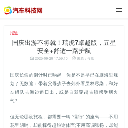
切
换
导
航
报道
国庆出游不将就！瑞虎7卓越版，五星
安全+舒适一路护航
2025-09-29 17:59:10
来源：搜狐
国庆长假的倒计时已响起，你是不是早已在脑海里规
划了无数遍：带着父母孩子去郊外看层林尽染，和好
友组队去海边追日出，或是自驾穿越古镇感受烟火
气?
但无论哪段旅程，都需要一辆 “懂行” 的座驾——不用
花里胡哨，却能撑得起旅途体面;不用高调张扬，却能