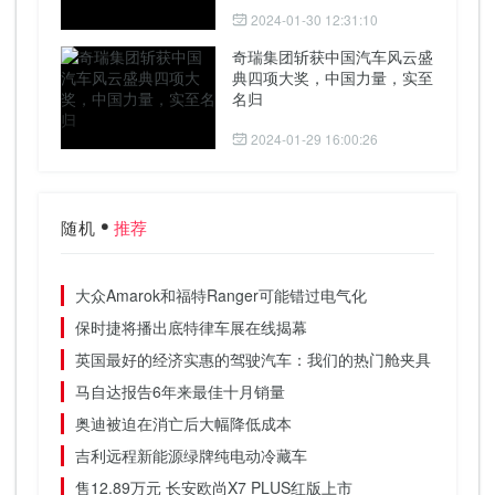
2024-01-30 12:31:10
奇瑞集团斩获中国汽车风云盛
典四项大奖，中国力量，实至
名归
2024-01-29 16:00:26
随机
推荐
大众Amarok和福特Ranger可能错过电气化
保时捷将播出底特律车展在线揭幕
英国最好的经济实惠的驾驶汽车：我们的热门舱夹具 - 测试作
马自达报告6年来最佳十月销量
奥迪被迫在消亡后大幅降低成本
吉利远程新能源绿牌纯电动冷藏车
售12.89万元 长安欧尚X7 PLUS红版上市