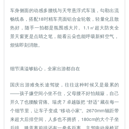
车身侧面的动感多腰线与天穹悬浮式车顶，勾勒出流
畅线条，搭配18吋精车亮面铝合金轮毂，轻量化且散
热好，随手一拍都是氛围感大片。1.1㎡超大防夹全
景天窗更是点睛之笔，能看云朵也能呼吸新鲜空气，
烦恼即刻消散。
细节满溢够贴心，全家出游都自在
国庆出游难免长途驾驶，往往这种时候又是最累的
——孩子嫌空间小坐不住，父母腰不好怕颠簸，自己
开久了也腰酸背痛。瑞虎 7 卓越版把 “舒适” 藏在每一
个细节里，让车子变成 “移动小家”。2670mm轴距带
来超大后排空间，人多也不拥挤，180cm的大个子坐
后排，膝盖离前排还有一拳多距离。主驾电动座椅可