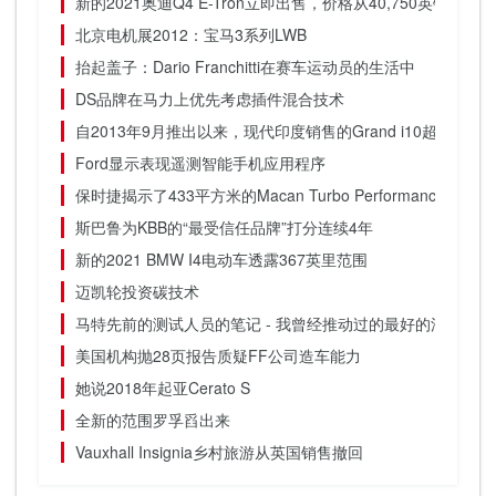
新的2021奥迪Q4 E-Tron立即出售，价格从40,750英镑
北京电机展2012：宝马3系列LWB
抬起盖子：Dario Franchitti在赛车运动员的生活中
DS品牌在马力上优先考虑插件混合技术
自2013年9月推出以来，现代印度销售的Grand i10超过33,00
Ford显示表现遥测智能手机应用程序
保时捷揭示了433平方米的Macan Turbo Performance Packa
斯巴鲁为KBB的“最受信任品牌”打分连续4年
新的2021 BMW I4电动车透露367英里范围
迈凯轮投资碳技术
马特先前的测试人员的笔记 - 我曾经推动过的最好的汽车
美国机构抛28页报告质疑FF公司造车能力
她说2018年起亚Cerato S
全新的范围罗孚舀出来
Vauxhall Insignia乡村旅游从英国销售撤回