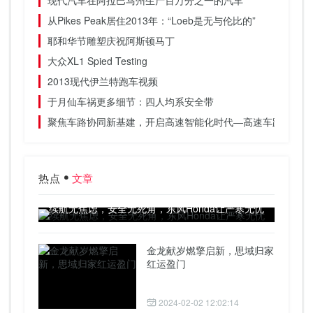
现代汽车在阿拉巴马州生产百万分之一的汽车
从Pikes Peak居住2013年：“Loeb是无与伦比的”
耶和华节雕塑庆祝阿斯顿马丁
大众XL1 Spied Testing
2013现代伊兰特跑车视频
于月仙车祸更多细节：四人均系安全带
聚焦车路协同新基建，开启高速智能化时代—高速车路协同新
热点
文章
续航无焦虑，安全无死角，东风Honda让严寒无忧
金龙献岁燃擎启新，思域归家
红运盈门
2024-02-02 12:02:14