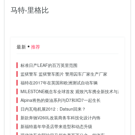
马特·里格比
最新
推荐
标准日产LEAF的百万英里范围
监狱警车 监狱警车图片 警用囚车厂家生产厂家
福特在2017年在英国和欧洲测试自动车辆
MILESTONE概念车全球首发 观致汽车携全新技术与产品亮
Alpina将热的柴油系列与D7和XD7一起生长
日内瓦电机展2012：Datsun回来？
新款奔驰V260L改装商务车科技化设计内饰
新福特嘉年华圣店带来造型和动态升级