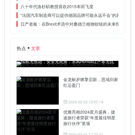
八十年代洛杉矶教授喜欢2015本田飞度
“法国汽车制造商可以提供德国品牌可能永远不会”的风格感
日产老板：在Brexit术语中对桑德兰植物铰链的未来投资
热点
文章
续航无焦虑，安全无死角，东风Honda让严寒无忧
金龙献岁燃擎启新，思域归家
红运盈门
2024-02-02 12:02:14
优雅亮相2024星月盛典，捷
途旅行者荣获“年度最佳明星
旅行伙伴”奖项
2024-02-01 12:20:41