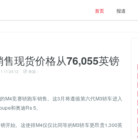
首页
报道
4销售现货价格从76,055英镑
1 11:24:12
来源：
的M4竞赛轿跑车销售。这3月将遵循第六代M3轿车进入
upe和奥迪Rs 5。
英镑开始。这使得M4仅仅比同等的M3轿车更昂贵1,300英