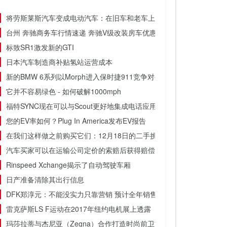
将劳斯莱斯汽车变成电动汽车：在旧车和老车上使用电动汽车改装套件
台州 奔驰商务车行情速递 奔驰V级改装房车优惠报价直降20万
标致SR1激发新的GTI
日本汽车制造商补贴氢站运营成本
新的BMW 6系列以Morph进入保时捷911竞争对手
它并不容易绿色 - 如何破解1000mph
福特SYNC现在可以与Scout更好地集成电话应用程序
您的EV率如何？Plug In America发布EV报告
在我们这样做之前购买它们：12月18日的二手挑选
汽车买家可以在运输公司定价的索赔后获得赔偿
Rinspeed Xchange揭示了自动驾驶车厢
日产准备清除其出行信息
DFK郑淳元：不能没实力只靠营销 预计全年销售保持同期27-28万台水
雷克萨斯LS F运动在2017年纽约电机展上透露
玛莎拉蒂与杰尼亚（Zegna）合作打造时尚前卫吉卜力（Ghibli）概念