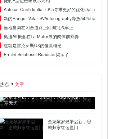
捷豹F型使巴黎展示亮相
Autocar Confidential：Kia寻求更好的优化Optima，Lamborghin
新的Ranger Velar SVAutocography释放542bhp
当地当局在闭合道路上回溯到汽车上
奥迪A9概念在La Motor展的肉体前戏弄
这就是雷克萨斯UX的傻瓜概念
Ermini Seiottosei Roadster揭示了
热点
文章
续航无焦虑，安全无死角，东风Honda让严
寒无忧
金龙献岁燃擎启新，思
域归家红运盈门