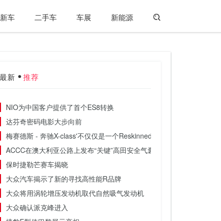
新车
二手车
车展
新能源
最新
推荐
NIO为中国客户提供了首个ES8转换
达芬奇密码电影大步向前
梅赛德斯 - 奔驰X-class'不仅仅是一个Reskinned Nissan Navara'
ACCC在澳大利亚公路上发布“关键”高田安全气囊清单
保时捷勒芒赛车揭晓
大众汽车揭示了新的寻找高性能R品牌
大众将用涡轮增压发动机取代自然吸气发动机
大众确认派克峰进入