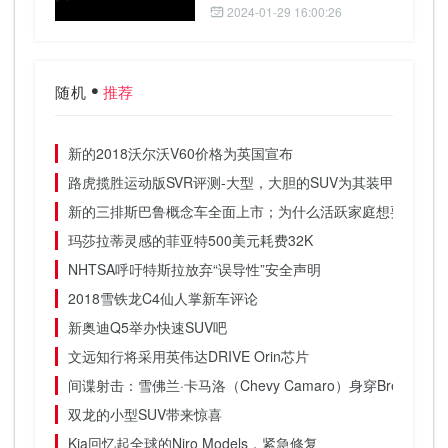
2024-01-29 16:00:26
随机
推荐
新的2018沃尔沃V60价格为英国宣布
路虎揽胜运动版SVR评测-大型，大胆的SUV为其装甲车增添
新的三排斯巴鲁概念车全面上市；为什么活跃家庭想要一个
玛莎拉蒂灵感的菲亚特500美元耗费32K
NHTSA呼吁特斯拉放弃“误导性”安全声明
2018雪铁龙C4仙人掌新车评论
新奥迪Q5举办快速SUV吧
文远知行将采用英伟达DRIVE Orin芯片
间谍射击：雪佛兰·卡马洛（Chevy Camaro）身穿Brembo
双龙的小型SUV带来惊喜
Kia回忆起全球的Niro Models，紧急修复