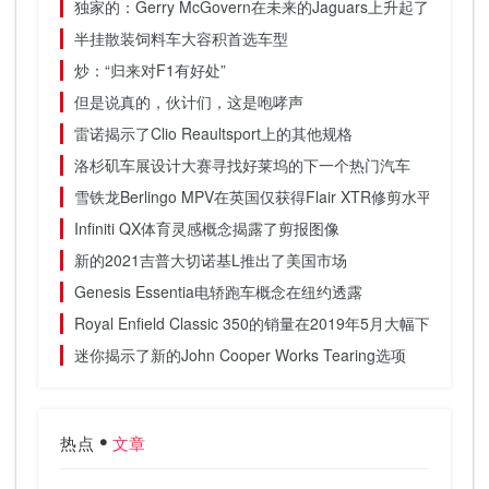
独家的：Gerry McGovern在未来的Jaguars上升起了盖子
半挂散装饲料车大容积首选车型
炒：“归来对F1有好处”
但是说真的，伙计们，这是咆哮声
雷诺揭示了Clio Reaultsport上的其他规格
洛杉矶车展设计大赛寻找好莱坞的下一个热门汽车
雪铁龙Berlingo MPV在英国仅获得Flair XTR修剪水平
Infiniti QX体育灵感概念揭露了剪报图像
新的2021吉普大切诺基L推出了美国市场
Genesis Essentia电轿跑车概念在纽约透露
Royal Enfield Classic 350的销量在2019年5月大幅下降30％
迷你揭示了新的John Cooper Works Tearing选项
热点
文章