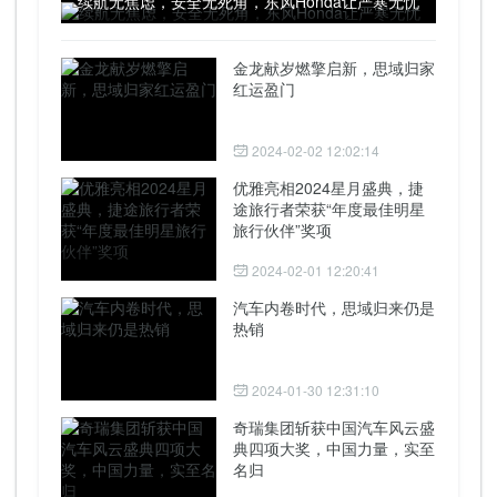
续航无焦虑，安全无死角，东风Honda让严寒无忧
金龙献岁燃擎启新，思域归家
红运盈门
2024-02-02 12:02:14
优雅亮相2024星月盛典，捷
途旅行者荣获“年度最佳明星
旅行伙伴”奖项
2024-02-01 12:20:41
汽车内卷时代，思域归来仍是
热销
2024-01-30 12:31:10
奇瑞集团斩获中国汽车风云盛
典四项大奖，中国力量，实至
名归