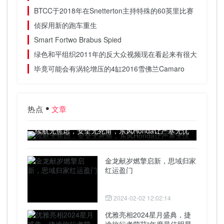
BTCC于2018年在Snetterton主持特殊的60英里比赛
侦探用新的跑车重生
Smart Fortwo Brabus Spied
绿色和平组织2011年的反大众视频现在看起来有很大不同
毕竟可能会有涡轮增压的4缸2016雪佛兰Camaro
热点
文章
续航无焦虑，安全无死角，东风Honda让严寒无忧
金龙献岁燃擎启新，思域归家
红运盈门
2024-02-02 12:02:14
优雅亮相2024星月盛典，捷
途旅行者荣获“年度最佳明星