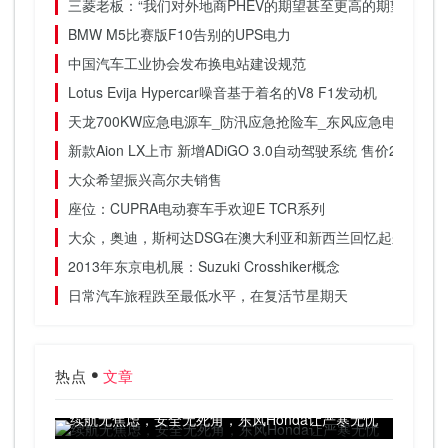
三菱老板：“我们对外地商PHEV的期望甚至更高的期望”
BMW M5比赛版F10告别的UPS电力
中国汽车工业协会发布换电站建设规范
Lotus Evija Hypercar噪音基于着名的V8 F1发动机
天龙700KW应急电源车_防汛应急抢险车_东风应急电源车
新款Aion LX上市 新增ADiGO 3.0自动驾驶系统 售价22.96万
大众希望振兴高尔夫销售
座位：CUPRA电动赛车手欢迎E TCR系列
大众，奥迪，斯柯达DSG在澳大利亚和新西兰回忆起来
2013年东京电机展：Suzuki Crosshiker概念
日常汽车旅程跌至最低水平，在复活节星期天
热点
文章
续航无焦虑，安全无死角，东风Honda让严寒无忧