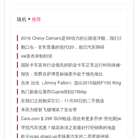
随机
推荐
2016 Chevy Camaro是V6动力的公路巡洋舰，我们没想到会
鹅口虫 - 非常普通的现代I20，假日汽车障碍
vw宣布录制利润
国际卡车宣布行业领先的职业卡车正常运行时间保修包
报告：世爵在萨博竞标抽奖中处于领先地位
吉米·法伦（Jimmy Fallon）选出2015福特F150 King Ranc
热门新座位莱昂Cupra得到276bbp
在我们之前购买它们：11月30日的二手挑选
本田为喷射飞镖增添了安全带
Cars.com $ 29K SUV枪战-现在有更多乔伊·劳伦斯[w / video]
寻找汽车优惠？烟花表演之前最好打经销商的地盘
欧元ncap shapl-up意味着汽车的二层星级评级