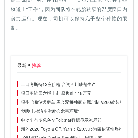
轨道上“工作”，因为团队将在轮胎狭窄的温度窗口内
努力运行。现在，司机可以保持几乎整个种族的限
制。
最新
推荐
丰田考斯特12座价格.合资四川成都生产
福田奥铃国六版上市 起售价7.18万元
福州 奔驰V级房车 黑金双拼独家专属定制 V260改装商务车
'切割电动汽车激励会危害环境'
电动车有多绿色？Polestar数据显示冰尾部
新的2020 Toyota GR Yaris：£29,995为四轮驱动热舱口的
1985年Dacia Duster Road测试 - 周四回落