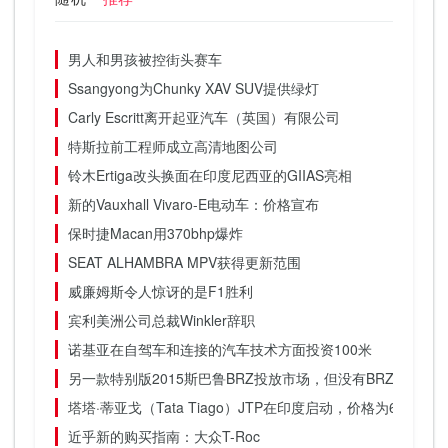
男人和男孩被控街头赛车
Ssangyong为Chunky XAV SUV提供绿灯
Carly Escritt离开起亚汽车（英国）有限公司
特斯拉前工程师成立高清地图公司
铃木Ertiga改头换面在印度尼西亚的GIIAS亮相
新的Vauxhall Vivaro-E电动车：价格宣布
保时捷Macan用370bhp爆炸
SEAT ALHAMBRA MPV获得更新范围
威廉姆斯令人惊讶的是F1胜利
宾利美洲公司总裁Winkler辞职
诺基亚在自驾车和连接的汽车技术方面投资100米
另一款特别版2015斯巴鲁BRZ投放市场，但没有BRZ STI
塔塔·蒂亚戈（Tata Tiago）JTP在印度启动，价格为63.9
近乎新的购买指南：大众T-Roc