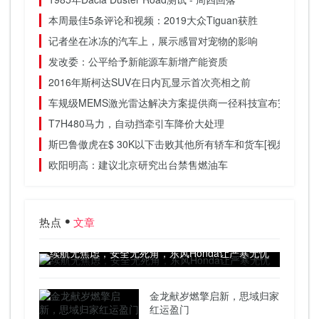
本周最佳5条评论和视频：2019大众Tiguan获胜
记者坐在冰冻的汽车上，展示感冒对宠物的影响
发改委：公平给予新能源车新增产能资质
2016年斯柯达SUV在日内瓦显示首次亮相之前
车规级MEMS激光雷达解决方案提供商一径科技宣布完成数亿
T7H480马力，自动挡牵引车降价大处理
斯巴鲁傲虎在$ 30K以下击败其他所有轿车和货车[视频]
欧阳明高：建议北京研究出台禁售燃油车
热点
文章
续航无焦虑，安全无死角，东风Honda让严寒无忧
金龙献岁燃擎启新，思域归家
红运盈门