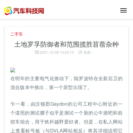
切
换
导
航
二手车
土地罗孚防御者和范围揽胜苜蓿杂种
2021-12-09 10:24:10
来源：
在明年的主要电气化推动下，陆罗波特在全新后卫的
混合版本中推出，第一个原型出现了。
乍一看，由沃顿郡Gaydon的公司工程中心附近的一
个谍照的测试骡子似乎是测试一个新的公牛酒吧和前
绞车组合，用于铁杆越野爱好者。但是，在私人网站
上查看标号板（与DVLA网站相反）将其详细说明它