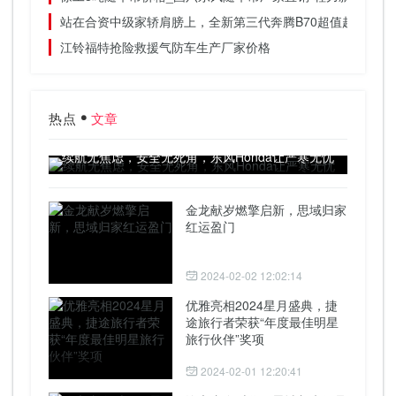
站在合资中级家轿肩膀上，全新第三代奔腾B70超值超给力
江铃福特抢险救援气防车生产厂家价格
热点
文章
续航无焦虑，安全无死角，东风Honda让严寒无忧
金龙献岁燃擎启新，思域归家
红运盈门
2024-02-02 12:02:14
优雅亮相2024星月盛典，捷
途旅行者荣获“年度最佳明星
旅行伙伴”奖项
2024-02-01 12:20:41