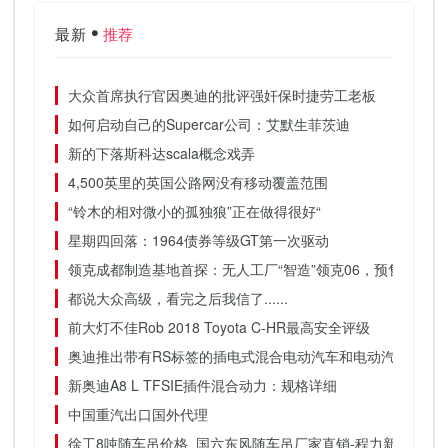
最新
推荐
大众首席执行官因奥迪的批评强奸保时捷劳工老板
如何启动自己的Supercar公司：艾默生菲茨迪
新的下落斯科达scala概念戏弄
4,500英里的英国公路网没有移动覆盖范围
“铃木的相对微小的孤独狼”正在做得很好“
星期四回落：1964债券等级GT第一次驱动
领克成都制造基地首探：无人工厂“智造”领克06，预售已开启
都说大众高级，看完之后我信了......
前大灯不佳Rob 2018 Toyota C-HR最高安全评级
奥迪推出带有RS标签的插电式混合电动汽车和电动汽车，复活了R8
新奥迪A8 L TFSIE插件混合动力：规格详细
中国重汽出口国外代理
徐工8吨随车吊价格_国六东风随车吊厂家直销-程力新款东风k