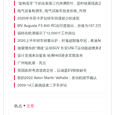
“架构造车”下的全新第三代奔腾B70，是时候展现真正的技术
电气设备检测车_电气试验车批发价格_作用
2020年丰田卡罗拉轿车间谍较少的迷彩
MV Augusta F3 800 RC在印度推出，价格为197.3万卢比
福特在欧洲揭示了12,000个工作岗位
2020上半年轿车销量出炉，轩逸超朗逸夺冠，奥迪A6同比大涨6
做最懂你的“潮改”运动SUV 长安UNI-T运动版超燃来袭
设计灵感来自鲨鱼 哈弗H6S更多官图发布
广州电机展 - 亮点
英国政府考虑道路定价，以涵盖EV税收缺失
新的2022 Aston Martin Valhalla：发动机细节确认
2009-14三菱挑战者二手车评论
热点
文章