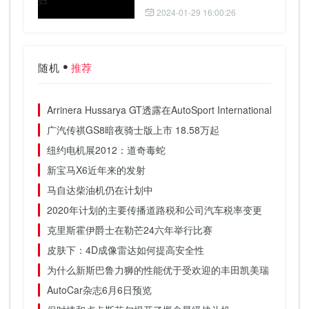
2024-01-29 16:00:26
随机
推荐
Arrinera Hussarya GT透露在AutoSport International
广汽传祺GS8暗夜骑士版上市 18.58万起
纽约电机展2012：道奇毒蛇
新宝马X6近年来的发射
马自达柴油机仍在计划中
2020年计划的主要传播道路税和公司汽车税率变更
克里斯霍伊爵士在勒芒24六年举行比赛
皮肤下：4D成像雷达如何提高安全性
为什么新斯巴鲁力狮的性能优于受欢迎的丰田凯美瑞，本田雅
AutoCar杂志6月6日预览