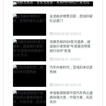
续航无焦虑，安全无死角，东风Honda让严寒无忧
金龙献岁燃擎启新，思域归家
红运盈门
2024-02-02 12:02:14
优雅亮相2024星月盛典，捷
途旅行者荣获“年度最佳明星
旅行伙伴”奖项
2024-02-01 12:20:41
汽车内卷时代，思域归来仍是
热销
2024-01-30 12:31:10
奇瑞集团斩获中国汽车风云盛
典四项大奖，中国力量，实至
名归