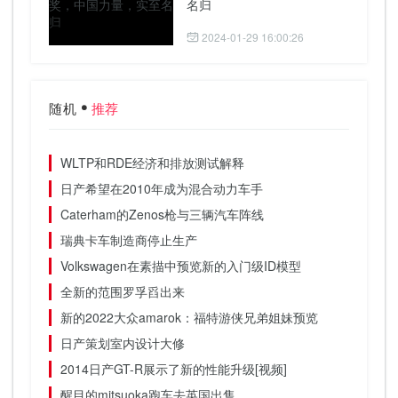
名归
2024-01-29 16:00:26
随机
推荐
WLTP和RDE经济和排放测试解释
日产希望在2010年成为混合动力车手
Caterham的Zenos枪与三辆汽车阵线
瑞典卡车制造商停止生产
Volkswagen在素描中预览新的入门级ID模型
全新的范围罗孚舀出来
新的2022大众amarok：福特游侠兄弟姐妹预览
日产策划室内设计大修
2014日产GT-R展示了新的性能升级[视频]
醒目的mitsuoka跑车去英国出售