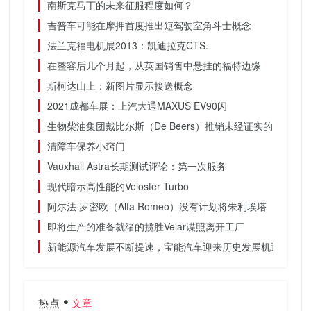
南斯克马丁的未来征服程度如何？
吉普车可能在摩押首度推出短驾驶室角斗士概念
法兰克福电机展2013：凯迪拉克CTS.
在整容后几个月起，从英国销售中悬挂的福特边缘
斯柯达山上：新图片显示接送概念
2021成都车展：上汽大通MAXUS EV90闪
生物柴油集团戴比尔斯（De Beers）推销未经证实的藻类技
清障车保养小窍门
Vauxhall Astra长期测试评论：第一次服务
现代暗示高性能的Veloster Turbo
阿尔法·罗密欧（Alfa Romeo）没有计划将朱利埃塔（Giulie
即将生产的准备就绪的揽胜Velar谍照离开工厂
新能源汽车发展不断提速，宝能汽车迎来历史发展机遇
热点
文章