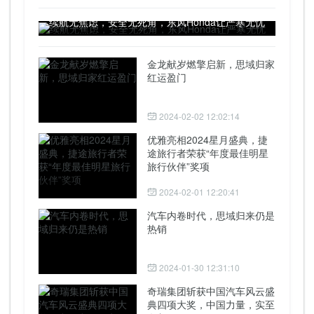
续航无焦虑，安全无死角，东风Honda让严寒无忧
金龙献岁燃擎启新，思域归家
红运盈门
2024-02-02 12:02:14
优雅亮相2024星月盛典，捷
途旅行者荣获“年度最佳明星
旅行伙伴”奖项
2024-02-01 12:20:41
汽车内卷时代，思域归来仍是
热销
2024-01-30 12:31:10
奇瑞集团斩获中国汽车风云盛
典四项大奖，中国力量，实至