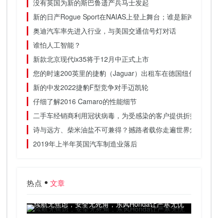
没有英国为新的斯巴鲁遗产兵马士发起
新的日产Rogue Sport在NAIAS上登上舞台；谁是新跨界车
奥迪汽车率先进入行业，与美国交通信号灯对话
谁怕人工智能？
新款北京现代ix35将于12月中正式上市
您的时速200英里的捷豹（Jaguar）出租车在德国纽伯格林（Nurb
新的中发2022捷豹F型竞争对手迈凯轮
仔细了解2016 Camaro的性能细节
二手车经销商利用冠状病毒，为受感染的客户提供折扣
诗与远方、柴米油盐不可兼得？撼路者载你走遍世界角落
2019年上半年英国汽车制造业落后
热点
文章
续航无焦虑，安全无死角，东风Honda让严寒无忧