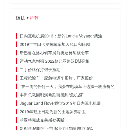
随机
推荐
日内瓦电机展2013：新的Lancia Voyager柴油
2019年丰田卡罗拉轿车加入舱口和庄园
斯巴鲁在洛杉矶车展前挑逗翼豹概念车
运动气息增强 2022款比亚迪汉DM亮相
二手价格保持强于预期
工程抢险车，应急电源车图片，厂家报价
“在一周的任何一天，我会在电动车上选择一辆廉价的老刘卡”
丰田总裁因利润暴跌而感到“危机感”
Jaguar Land Rover跳过2019年日内瓦电机展
2019年截止日期为新的土地罗弗后卫
菲亚特完成克莱斯勒买断
新K5凯酷即将上市 起亚7月销量增17.5%