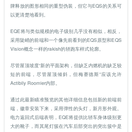
牌释放的图形相同的重型伪装，但它与EQS的关系可
以更清楚地看到。
EQE将与类似规模的电子级别几乎没有相似，相反，
采用陡峭的前端和一个像先前看到的EQS原型和EQS
Vision概念一样的rakish的轿跑车样式轮廓。
尽管屋顶坡度“新的平面架构，但缺乏内燃机的缺乏较
短的前端，尽管屋顶倾斜，但梅赛德斯”应该允许
Actibily Roomier内部。
通过此最新瞄准预览的其他详细信息包括新的前端前
端，徽章安装下来，采用弹性的头灯，新月形外观。
电力返回式后端表明，EQE将提供比轿车身体级别更
大的靴子，而其尾灯簇在汽车后部突出的突出簇中是