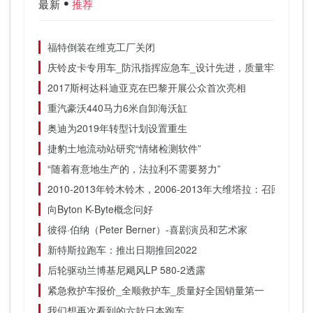
最新
推荐
福特倒装在维克工厂关闭
庆铃皮卡专用车_防汛指挥应急车_设计先进，质量牢靠
2017斯柯达科迪亚克在巴黎开展公众首次亮相
重汽豪沃440马力6米自卸海沃缸
奥迪为2019年转型计划设置重生
捷豹土地流动站研究“情绪检测软件”
“随着有意地生产的，法拉利不需要努力”
2010-2013年铃木铃木，2006-2013年大维塔拉：召回警报
向Byton K-Byte概念问好
彼得·伯纳（Peter Berner）-喜剧演员和艺术家
新特斯拉跑车：推出日期推回2022
后轮驱动兰博基尼飓风LP 580-2透露
紧急救护车报价_全顺救护车_质量好全国销量第一
我们想再次看到的六款日本跑车