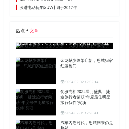
激进电动捷豹SUV计划于2017年
热点
文章
续航无焦虑，安全无死角，东风Honda让严寒无忧
金龙献岁燃擎启新，思域归家
红运盈门
2024-02-02 12:02:14
优雅亮相2024星月盛典，捷
途旅行者荣获“年度最佳明星
旅行伙伴”奖项
2024-02-01 12:20:41
汽车内卷时代，思域归来仍是
热销