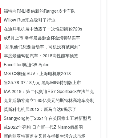
福特向RNLI提供新的Ranger皮卡车队
Willow Run现在吸引了行业
在迪拜电机展中透露了一次性迈凯轮720s
或5月上市 曝华晨鑫源金杯金海狮M实车
“如果他们想要自动车，司机没有被问到”
年度最佳驾驶汽车：2018高性能车预览
Facelifted奥迪Q5 Spied
MG CS概念SUV：上海电机展2013
售25.78-37.18万元 黑标MINI特别版上市
IAA 2019：第二代奥迪RS7 Sportback在法兰克福车展上亮相
克莱斯勒将建立1.65亿美元的斯特林高地车身制造厂
莫斯科电机展2012：新马自达6揭示了
Ssangyong将于2021年在英国推出五种新型号
或2022年亮相 日产新一代Z Nismo假想图
新的菲亚特覆盖交叉旨在捕捉生活方式市场