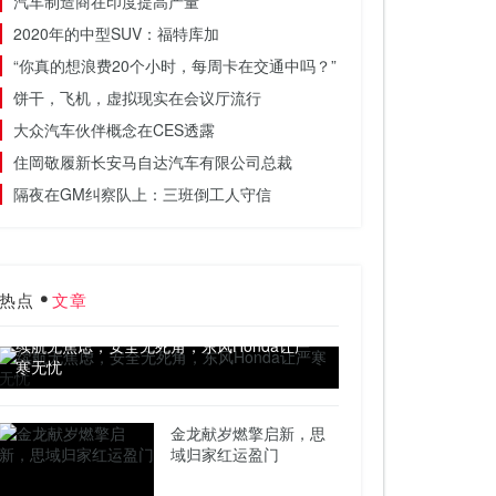
汽车制造商在印度提高产量
2020年的中型SUV：福特库加
“你真的想浪费20个小时，每周卡在交通中吗？”
饼干，飞机，虚拟现实在会议厅流行
大众汽车伙伴概念在CES透露
住岡敬履新长安马自达汽车有限公司总裁
隔夜在GM纠察队上：三班倒工人守信
热点
文章
续航无焦虑，安全无死角，东风Honda让严
寒无忧
金龙献岁燃擎启新，思
域归家红运盈门