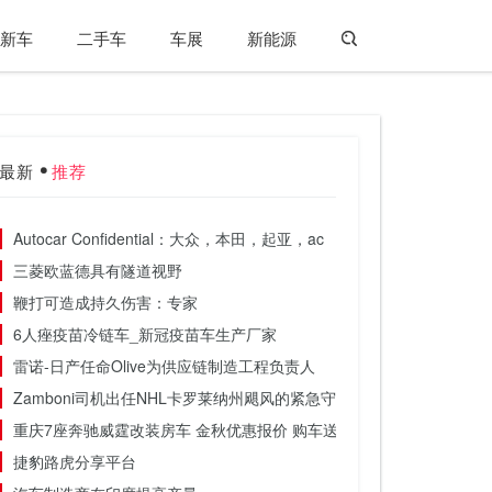
新车
二手车
车展
新能源
最新
推荐
Autocar Confidential：大众，本田，起亚，ac
三菱欧蓝德具有隧道视野
鞭打可造成持久伤害：专家
6人痤疫苗冷链车_新冠疫苗车生产厂家
雷诺-日产任命Olive为供应链制造工程负责人
Zamboni司机出任NHL卡罗莱纳州飓风的紧急守门员
重庆7座奔驰威霆改装房车 金秋优惠报价 购车送油卡 包机票 住宿
捷豹路虎分享平台