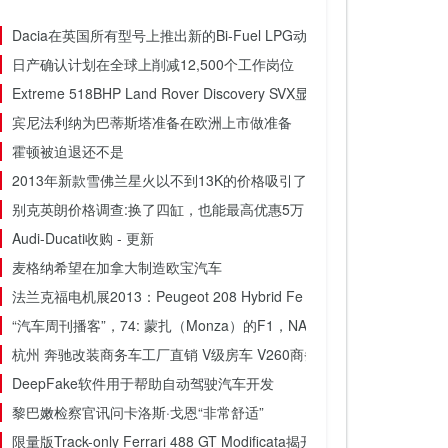
Dacia在英国所有型号上推出新的Bi-Fuel LPG动力总成
日产确认计划在全球上削减12,500个工作岗位
Extreme 518BHP Land Rover Discovery SVX显示在法兰克福电机展
宾尼法利纳为巴蒂斯塔准备在欧洲上市做准备
霍顿被迫退还不是
2013年新款雪佛兰星火以不到13K的价格吸引了年轻的买家
别克英朗价格调查:换了四缸，也能最高优惠5万
Audi-Ducati收购 - 更新
麦格纳希望在加拿大制造欧宝汽车
法兰克福电机展2013：Peugeot 208 Hybrid Fe
“汽车周刊播客”，74: 蒙扎（Monza）的F1，NASCAR季后赛和Empire Hi
杭州 奔驰改装商务车工厂直销 V级房车 V260商务车定制升级报价
DeepFake软件用于帮助自动驾驶汽车开发
黎巴嫩检察官讯问卡洛斯·戈恩“非常舒适”
限量版Track-only Ferrari 488 GT Modificata揭开