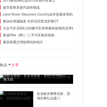
2013林肯MKZ在2012年纽约车展上
超市发射圣诞汽油价格战
Land Rover Discovery Country追求是最体育的迪斯科
燃油存泄漏隐患 丰田召回雷克萨斯CT
大众汽车召回6,322辆汽车来维修有故障的后弹簧
奥迪RS4（B5）/二手汽车购买指南
最容易通过驾驶测试的地方
热点
文章
续航无焦虑，安全无死角，东风Honda让严
寒无忧
金龙献岁燃擎启新，思
域归家红运盈门