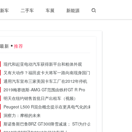
新车
二手车
车展
新能源
最新
推荐
现代和起亚电动汽车获得新平台和粗体外观
又有大动作？福田皮卡大将军一路向南现身国门文昌
通用汽车宣布三家美国卡车工厂在2012年停机
2019梅赛德斯-AMG GT范围由铁杆GT R Pro
明天在纽约销售首批日产出租车（视频）
Peugeot L500 R混合概念提示在更具电气化的未来
洞察力：摩根的未来
斯诺鲁斯巴鲁BRZ GT300降雪减速； STI为什么不添加AWD？