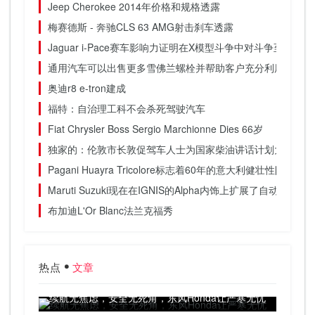
Jeep Cherokee 2014年价格和规格透露
梅赛德斯 - 奔驰CLS 63 AMG射击刹车透露
Jaguar i-Pace赛车影响力证明在X模型斗争中对斗争至关重要
通用汽车可以出售更多雪佛兰螺栓并帮助客户充分利用7,500
奥迪r8 e-tron建成
福特：自治理工科不会杀死驾驶汽车
Fiat Chrysler Boss Sergio Marchionne Dies 66岁
独家的：伦敦市长敦促驾车人士为国家柴油讲话计划大厅
Pagani Huayra Tricolore标志着60年的意大利健壮性队
Maruti Suzuki现在在IGNIS的Alpha内饰上扩展了自动变速套
布加迪L'Or Blanc法兰克福秀
热点
文章
续航无焦虑，安全无死角，东风Honda让严寒无忧