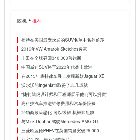
随机
推荐
福特在美国最受欢迎的SUV名单中名列前茅
2016年VW Amarok Sketches透露
丰田在全球召回340,000普锐斯
中国威迪SUV将于2020年代袭击欧洲
在2015年底特律车展上发现新款Jaguar XE
沃尔沃的Ingenlath取得了非凡成就
“捷豹陆虎设计师和工程师展示他们可以提供”
高科技汽车推进维修费用和汽车保险费
经销商政策恶化-可以缓解-机械师短缺
与Mick Doohan驾驶Mercedes-AMG GT
三菱欧蓝德PHEV在英国销量突破25,000
新宝马X5 - 最新间谍照片