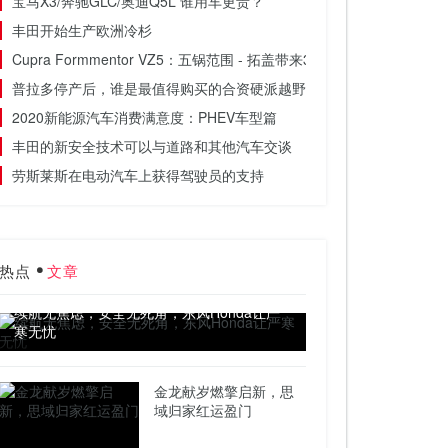
宝马X3/奔驰GLC/奥迪Q5L 谁用车更贵？
丰田开始生产欧洲冷杉
Cupra Formmentor VZ5：五锅范围 - 拓盖带来385bhp
普拉多停产后，谁是最值得购买的合资硬派越野SUV
2020新能源汽车消费满意度：PHEV车型篇
丰田的新安全技术可以与道路和其他汽车交谈
劳斯莱斯在电动汽车上获得驾驶员的支持
热点
文章
续航无焦虑，安全无死角，东风Honda让严
寒无忧
金龙献岁燃擎启新，思
域归家红运盈门