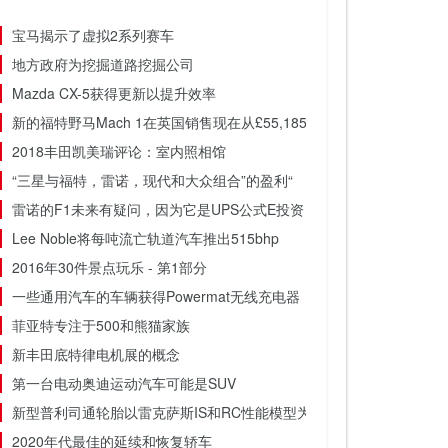
宝马揭示了虚拟2系列赛车
地方政府为挖掘道路挖掘公司
Mazda CX-5获得更新以提升效率
新的福特野马Mach 1在英国销售现在从£55,185起
2018丰田凯美瑞评论：室内照相馆
“三星与福特，雷诺，现代和大众组合”的盈利“
雷诺的F1未来有疑问，因为它是UPS公式E投资
Lee Noble将每吨流亡轨道汽车推出515bhp
2016年30件景点玩乐 - 第1部分
一些通用汽车的车辆获得Powermat无线充电器
菲亚特专注于500和熊猫家族
新丰田底特律电机展的概念
第一台电动奥迪运动汽车可能是SUV
新型普利司通轮胎以雷克萨斯IS和RC性能模型为目标
2020年代最佳的延续和恢复轿车