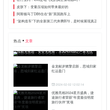
皮肤下：变量压缩如何带来最好的
阿斯顿马丁DB5住在“新”英国跑车上
“架构造车”下的全新第三代奔腾B70，是时候展现真正的技术
热点
文章
续航无焦虑，安全无死角，东风Honda让严寒无忧
金龙献岁燃擎启新，思域归家
红运盈门
2024-02-02 12:02:14
优雅亮相2024星月盛典，捷
途旅行者荣获“年度最佳明星
旅行伙伴”奖项