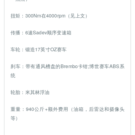
扭矩：300Nm在4000rpm（见上文）
传播：6速Sadev顺序变速箱
车轮：锻造17英寸OZ赛车
刹车：带有通风槽盘的Brembo卡钳;博世赛车ABS系
统
轮胎：米其林浮油
重量：940公斤+额外费用（油箱，后雷达和摄像头
等）