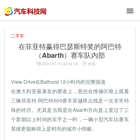
切
换
导
航
二手车
在菲亚特赢得巴瑟斯特奖的阿巴特
（Abarth）赛车队内部
2020-07-10 09:54:18
来源：
View Drive在Bathurst 12小时内的完整报道
在澳大利亚最著名的赛道上，悬挂在维修区墙上观看
三辆菲亚特·阿巴特500赛车穿越终点线是一次非常特
殊的经历。尤其是当我是在Abarth方向盘上度过了三
个星期以上时间的车手之一时，一辆小型汽车比赛车
英雄更能称得上是时尚的城市小快艇。