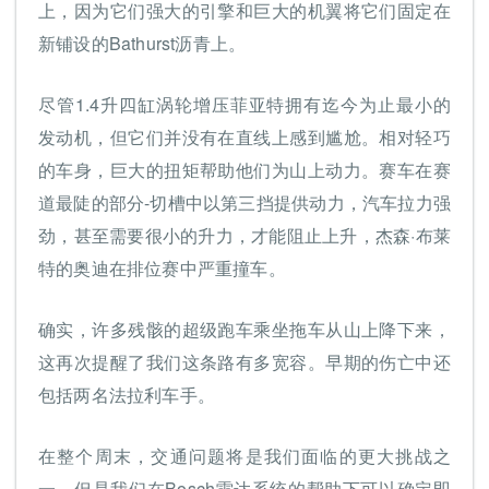
上，因为它们强大的引擎和巨大的机翼将它们固定在
新铺设的Bathurst沥青上。
尽管1.4升四缸涡轮增压菲亚特拥有迄今为止最小的
发动机，但它们并没有在直线上感到尴尬。相对轻巧
的车身，巨大的扭矩帮助他们为山上动力。赛车在赛
道最陡的部分-切槽中以第三挡提供动力，汽车拉力强
劲，甚至需要很小的升力，才能阻止上升，杰森·布莱
特的奥迪在排位赛中严重撞车。
确实，许多残骸的超级跑车乘坐拖车从山上降下来，
这再次提醒了我们这条路有多宽容。早期的伤亡中还
包括两名法拉利车手。
在整个周末，交通问题将是我们面临的更大挑战之
一，但是我们在Bosch雷达系统的帮助下可以确定即