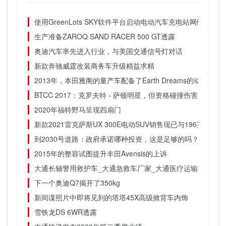
使用GreenLots SKY软件平台启动电动汽车充电站网络业务
生产准备ZAROQ SAND RACER 500 GT透露
奥迪汽车率先进入行业，与美国交通信号灯对话
新款奔驰威霆改装商务车升级精益求精
2013年，本田雅阁的量产车配备了Earth Dreams的动力
BTCC 2017：克罗夫特 - 萨顿明星，但资格碰撞伤害三
2020年福特野马呈现四扇门
新款2021雷克萨斯UX 300E电动SUV销售现已与196英里的
到2030号道路：政府承诺哪种投资，这是足够的吗？
2015年的整容试图提升丰田Avensis的上诉
大通长轴警用救护车_大通急救车厂家_大通医疗运输车价格
下一个奥迪Q7揭开了350kg
新间谍照片中即将见到的塔塔45X高级掀背车内饰
雪铁龙DS 6WR透露