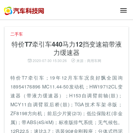
切
换
导
航
二手车
特价T7牵引车440马力12挡变速箱带液
力缓速器
2020-07-30 15:30:26
来源：商用车网
特价T7牵引车；19年12月车车况良好飘全国询
18954176896 MC11.44-50发动机；HW19712CL变
速器（带液力缓速器）；H153自调臂前轴(鼓)；
MCY11自调臂双后桥(鼓)；TGA技术车架-B版；
ZF8198方向机；前后少片簧(2/3)；低位保险杠(非金
属)；带ABS(4S/4M)；标准版排气系统；无气候包。
12R22.5；速比3.7；选装90#金刚鞍座；分体式挡泥