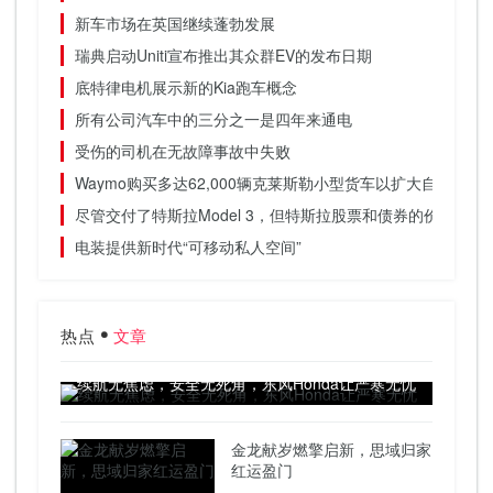
新车市场在英国继续蓬勃发展
瑞典启动Uniti宣布推出其众群EV的发布日期
底特律电机展示新的Kia跑车概念
所有公司汽车中的三分之一是四年来通电
受伤的司机在无故障事故中失败
Waymo购买多达62,000辆克莱斯勒小型货车以扩大自动驾驶
尽管交付了特斯拉Model 3，但特斯拉股票和债券的价格跌至
电装提供新时代“可移动私人空间”
热点
文章
续航无焦虑，安全无死角，东风Honda让严寒无忧
金龙献岁燃擎启新，思域归家
红运盈门