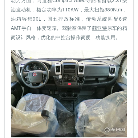
动力方面，阿迪雅Compact A590寻路者搭载2.3T柴
油发动机，额定功率为110KW，最大扭矩380N.m，
油箱容积90L，国五排放标准，传动系统匹配6速
AMT手自一体变速箱。驾驶室保留了
菲亚特
原车的精
简设计风格，优化的中控台操作简便，功能实用。