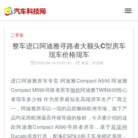
切
换
导
航
二手车
整车进口阿迪雅寻路者大额头C型房车
现车价格现车
2020-08-14 10:01:30
来源：车讯网
进口阿迪雅房车专卖 阿迪雅Compact A590 阿迪雅
Compact M590寻路者房车
报价
阿迪雅TWIN600悦心
者现车多少钱 作为世界最知名高端房车生产厂商之
一，阿迪雅房车以一流的品质畅销欧洲市场，旗下产
品均采用欧洲最高环保等级的板材，今天要介绍的这
款阿迪雅Compact A590寻路者房车，基于
菲亚特
Ducato底盘打造，配备ESP9.0电子车身稳定系统，