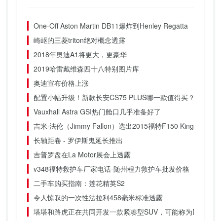
One-Off Aston Martin DB11爆炸到Henley Regatta
崎岖的三菱triton绝对概念透露
2018年奥迪A1将更大，更豪华
2019哈雷戴维森四十八特别图片库
奥迪宣布价格上涨
配置小幅升级！新款长安CS75 PLUS哪一款值得买？
Vauxhall Astra GSI热门舱口几乎准备好了
吉米·法伦（Jimmy Fallon）选出2015福特F150 King Ranc
长轴距卷 - 罗伊斯鬼延长推出
吉普罗盘在La Motor展会上透露
v348福特救护车厂家电话-随州程力救护车批发价格
二手车购买指南：莲花精英S2
令人惊叹的一次性法拉利458毫米标准透露
塔塔和路虎正在共同开发一款紧凑型SUV，可能称为Defender S