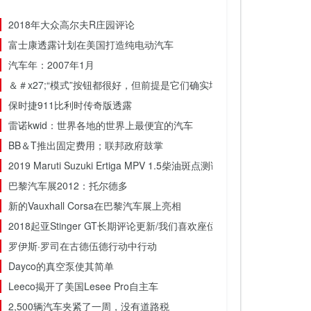
2018年大众高尔夫R庄园评论
富士康透露计划在美国打造纯电动汽车
汽车年：2007年1月
＆＃x27;“模式”按钮都很好，但前提是它们确实增加了驾驶的乐趣。
保时捷911比利时传奇版透露
雷诺kwid：世界各地的世界上最便宜的汽车
BB＆T推出固定费用；联邦政府鼓掌
2019 Maruti Suzuki Ertiga MPV 1.5柴油斑点测试
巴黎汽车展2012：托尔德多
新的Vauxhall Corsa在巴黎汽车展上亮相
2018起亚Stinger GT长期评论更新/我们喜欢座位吗？
罗伊斯·罗司在古德伍德行动中行动
Dayco的真空泵使其简单
Leeco揭开了美国Lesee Pro自主车
2,500辆汽车夹紧了一周，没有道路税