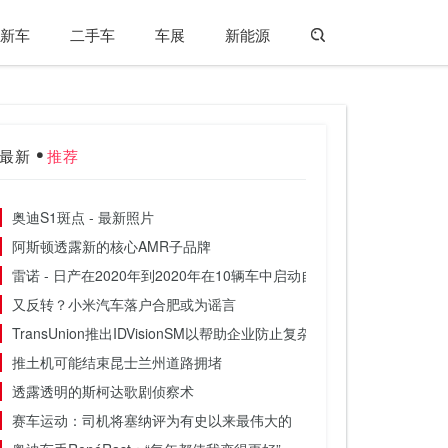
新车
二手车
车展
新能源
最新
推荐
奥迪S1斑点 - 最新照片
阿斯顿透露新的核心AMR子品牌
雷诺 - 日产在2020年到2020年在10辆车中启动自主技术
又反转？小米汽车落户合肥或为谣言
TransUnion推出IDVisionSM以帮助企业防止复杂且不断发展的欺诈
推土机可能结束昆士兰州道路拥堵
透露透明的斯柯达歌剧侦察术
赛车运动：司机将塞纳评为有史以来最伟大的