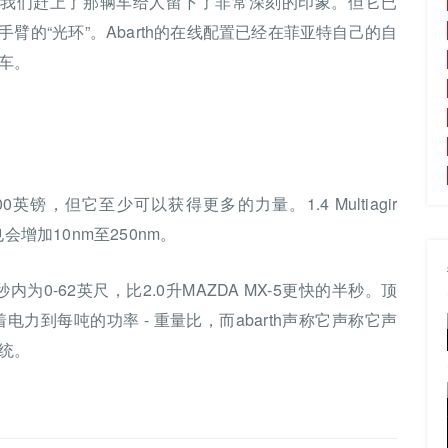
，我们赶上了那辆车给人留下了非常深刻的印象。但它已
的“光环”。Abarth的在线配置已经在菲亚特自己的自
车。
英镑，但它至少可以获得更多的力量。1.4 Multiagir
也会增加10nm至250nm。
为0-62英尺，比2.0升MAZDA MX-5更快的半秒。顶
着电力到每吨的功率 - 重量比，而abarth声称它声称它声
统。