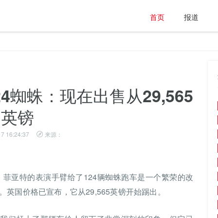
首页
报道
24蜘蛛：现在出售从29,565
英镑
7 16:24:37
来源：
消息：菲亚特的表演手臂给了124辆蜘蛛跑车是一个繁荣的改
英国价格已宣布，它从29,565英镑开始踢出。