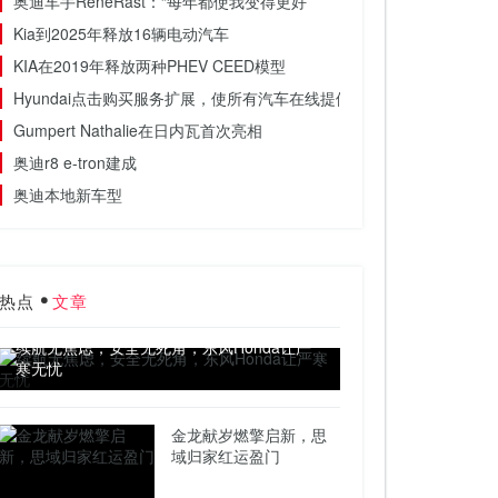
奥迪车手RenéRast：“每年都使我变得更好”
Kia到2025年释放16辆电动汽车
KIA在2019年释放两种PHEV CEED模型
Hyundai点击购买服务扩展，使所有汽车在线提供
Gumpert Nathalie在日内瓦首次亮相
奥迪r8 e-tron建成
奥迪本地新车型
热点
文章
续航无焦虑，安全无死角，东风Honda让严
寒无忧
金龙献岁燃擎启新，思
域归家红运盈门