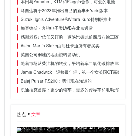
本田与Yamaha，KTM和Piaggio合作，可爱的电池
马自达将于2023年推出自己的新丰田Yaris版本
Suzuki Ignis Adventure和Vitara Kuro特别版推出
梅赛德斯 - 奔驰电子类LWB在北京透露
感谢老客户信任又订购一辆陕汽德龙前四后八徐工随车吊
Aston Martin Stake由前杜卡迪所有者买卖
英国公司创建的地面旋转发动机
随着市场从柴油机的转变，平均新车二氧化碳排放量增加
Jamie Chadwick：迎接最年轻，第一个女英国GT赢家
Bajaj Pulsar RS200：我们现在知道的
凯迪拉克首席：更少的轿车，更多的跨界车和电动汽车
热点
文章
续航无焦虑，安全无死角，东风Honda让严寒无忧