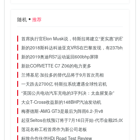
随机
推荐
首席执行官Elon Musk说，特斯拉将建立“更实惠”的EV，而不
新的2018斯科达科迪亚克VRS在巴黎发现，有237bhp
新的2019奥迪RS7运动返回600bhp屏障
新款CORVETTE C7 Z06的电力更多
兰博基尼·加拉多的替代品将于9月首次亮相
一天跌去2700亿 特斯拉系统遭遇全球性宕机
“英国公共电动汽车充电的3字判决：太血腥复杂”
大众T-Cross收益新的148BHP汽油发动机
梅赛德斯-AMG GT3是最后为阵雨6.2-升v8
起亚Seltos在线预订将于7月16日开始-代币金额25,000卢比
莲花名称工程首席作为新公司老板
标致合作伙伴HDi Road Test Review