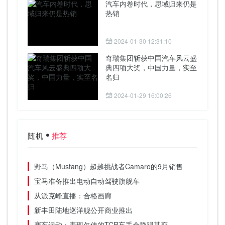
汽车内卷时代，思域归来仍是
热销
2024-01-30 12:31:10
奇瑞集团斩获中国汽车风云盛
典四项大奖，中国力量，实至
名归
2024-01-29 16:00:26
随机
推荐
野马（Mustang）超越挑战者Camaro的9月销售
宝马准备推出电动自动驾驶旗舰车
从派克峰直播：合格画廊
新丰田陆地巡洋舰公开商业推出
赛车运动：表现欠佳的TCR车手会静观其变