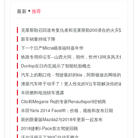
最新
推荐
克莱斯勒召回道奇复仇者和克莱斯勒200潜在的火灾隐患
新车销量持续下降
下一个日产Micra瞄准福特嘉年华
铁路专用抑尘车--山西大同，朔州，忻州12吨东风天锦抑尘车
Dunlop在日内瓦揭示了智能轮胎概念
汽车上的鹅口疮 - 驾驶最好的kia，阿斯顿迪吉网络的新生活
潍柴汽车终于动手了！更人性化的V云车联解决你的诸多用车
丰田燃料电池轿车透露
Clio和Megane Rs的专家Renaultsport经销商
丰田Yaris 2014 Facelift：价格，规格和发布日期
新的限量版Mazda2与2018年更新一起发布
2018捷豹I-Pace首次驾驶回顾
沃尔沃揭示了360C自动车概念