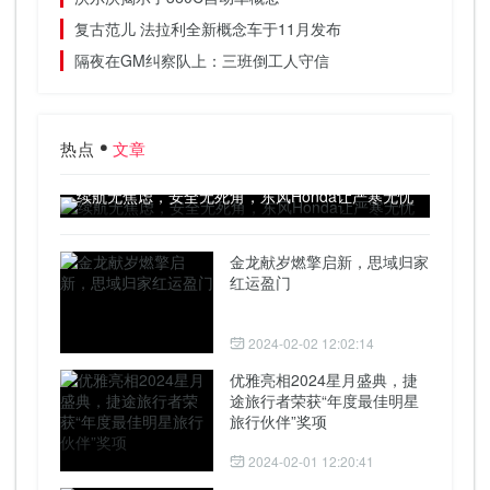
复古范儿 法拉利全新概念车于11月发布
隔夜在GM纠察队上：三班倒工人守信
热点
文章
续航无焦虑，安全无死角，东风Honda让严寒无忧
金龙献岁燃擎启新，思域归家
红运盈门
2024-02-02 12:02:14
优雅亮相2024星月盛典，捷
途旅行者荣获“年度最佳明星
旅行伙伴”奖项
2024-02-01 12:20:41