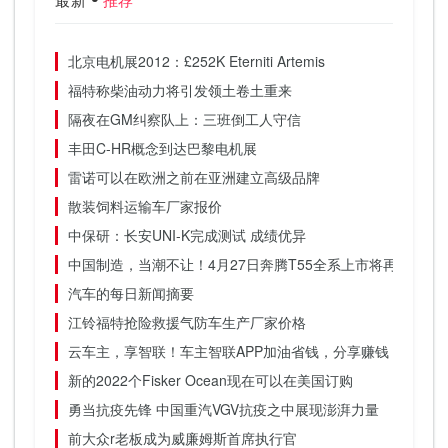
最新
推荐
北京电机展2012：£252K Eterniti Artemis
福特称柴油动力将引发领土卷土重来
隔夜在GM纠察队上：三班倒工人守信
丰田C-HR概念到达巴黎电机展
雷诺可以在欧洲之前在亚洲建立高级品牌
散装饲料运输车厂家报价
中保研：长安UNI-K完成测试 成绩优异
中国制造，当潮不让！4月27日奔腾T55全系上市将再造更多
汽车的每日新闻摘要
江铃福特抢险救援气防车生产厂家价格
云车主，享智联！车主智联APP加油省钱，分享赚钱！
新的2022个Fisker Ocean现在可以在美国订购
勇当抗疫先锋 中国重汽VGV抗疫之中展现澎湃力量
前大众r老板成为威廉姆斯首席执行官