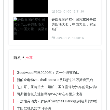
2024-01-30 12:31:10
奇瑞集团斩获中国汽车风云盛
典四项大奖，中国力量，实至
名归
2024-01-29 16:00:26
随机
推荐
Goodwood节日2020年：第一个细节确认
新的全电动vauxhall corsa-e从£超过26万英镑开始
芝加哥，亚特兰大，坦帕，圣何塞停放汽车的最佳场所
阿斯顿老板安迪帕蒂尔24小时在布里尔比赛
一次性劳动力 - 罗伊斯Sweptail Harks回到经典的20世纪20
丰田驾驶总监学习秘诀