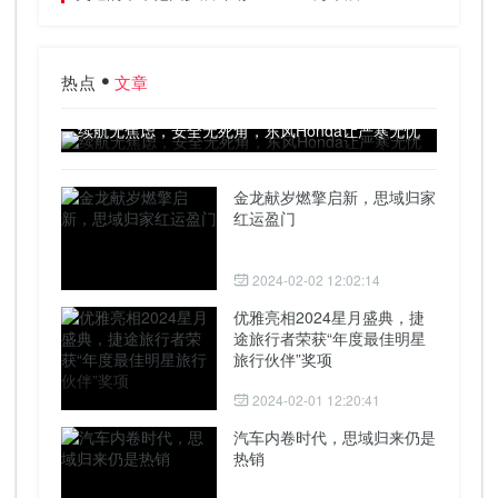
热点
文章
续航无焦虑，安全无死角，东风Honda让严寒无忧
金龙献岁燃擎启新，思域归家
红运盈门
2024-02-02 12:02:14
优雅亮相2024星月盛典，捷
途旅行者荣获“年度最佳明星
旅行伙伴”奖项
2024-02-01 12:20:41
汽车内卷时代，思域归来仍是
热销