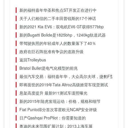
新的福特嘉年华圣和焦点ST开发正在进行中
关于人们相信的二手丰田普锐斯的17个神话
新的2021 Kia EV6：双电机EV6 GT获得577bbp
新的Bugatti Bolide是1825bhp，1240kg轨道武器
带驾驶执照的年轻成年人的数量落下了40％
政府在巨石阵批准有争议的道路升级
返回Trolleybus
Bristol Bullet是电气化模型的前兆
最佳汽车交易：福特嘉年华，大众高尔夫球，捷豹F型，达卡掸子
即将面世的2019年Tata Altroz高级掀背车现货测试
悬架高度提升 最新911测试车谍照曝光
新的2015年陆虎发现运动：价格，规格和细节
Fiat Punto得分首次零星欧元NCAP安全评级
日产Qashqai ProPilot：你需要知道的
奥迪的未来范围扩展计划：2013上海车展