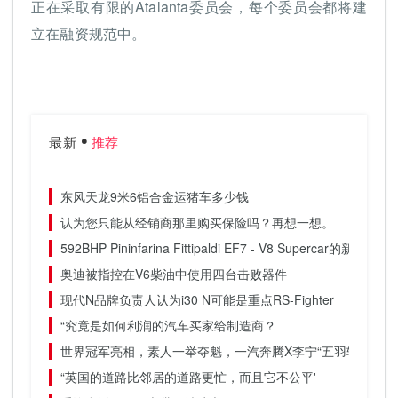
正在采取有限的Atalanta委员会，每个委员会都将建
立在融资规范中。
最新
推荐
东风天龙9米6铝合金运猪车多少钱
认为您只能从经销商那里购买保险吗？再想一想。
592BHP Pininfarina Fittipaldi EF7 - V8 Supercar的新照片
奥迪被指控在V6柴油中使用四台击败器件
现代N品牌负责人认为i30 N可能是重点RS-Fighter
“究竟是如何利润的汽车买家给制造商？
世界冠军亮相，素人一举夺魁，一汽奔腾X李宁“五羽轮比”长
“英国的道路比邻居的道路更忙，而且它不公平'