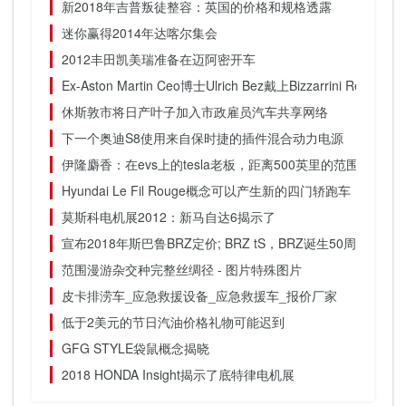
新2018年吉普叛徒整容：英国的价格和规格透露
迷你赢得2014年达喀尔集会
2012丰田凯美瑞准备在迈阿密开车
Ex-Aston Martin Ceo博士Ulrich Bez戴上Bizzarrini Revival
休斯敦市将日产叶子加入市政雇员汽车共享网络
下一个奥迪S8使用来自保时捷的插件混合动力电源
伊隆麝香：在evs上的tesla老板，距离500英里的范围和殖民
Hyundai Le Fil Rouge概念可以产生新的四门轿跑车
莫斯科电机展2012：新马自达6揭示了
宣布2018年斯巴鲁BRZ定价; BRZ tS，BRZ诞生50周年
范围漫游杂交种完整丝绸径 - 图片特殊图片
皮卡排涝车_应急救援设备_应急救援车_报价厂家
低于2美元的节日汽油价格礼物可能迟到
GFG STYLE袋鼠概念揭晓
2018 HONDA Insight揭示了底特律电机展