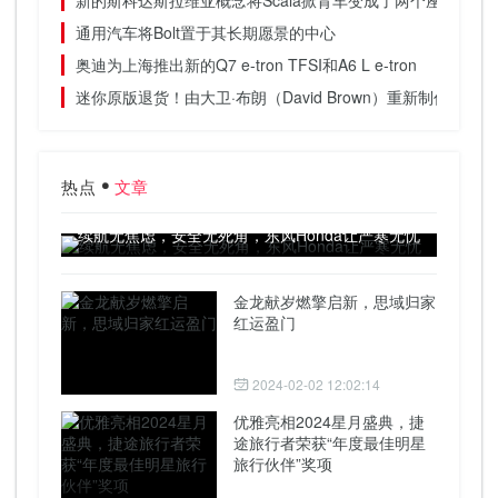
新的斯科达斯拉维亚概念将Scala掀背车变成了两个座位的Speed
通用汽车将Bolt置于其长期愿景的中心
奥迪为上海推出新的Q7 e-tron TFSI和A6 L e-tron
迷你原版退货！由大卫·布朗（David Brown）重新制作的6
热点
文章
续航无焦虑，安全无死角，东风Honda让严寒无忧
金龙献岁燃擎启新，思域归家
红运盈门
2024-02-02 12:02:14
优雅亮相2024星月盛典，捷
途旅行者荣获“年度最佳明星
旅行伙伴”奖项