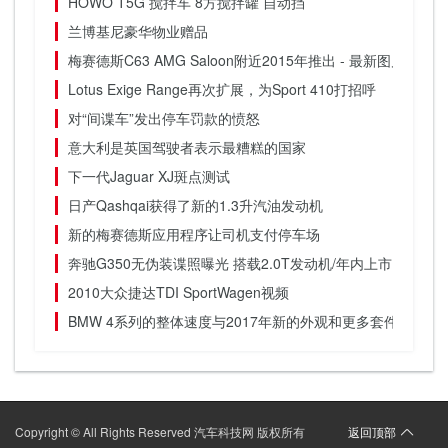
HOWO T5G 搅拌车 8方搅拌罐 自动挡
兰博基尼豪华物业赠品
梅赛德斯C63 AMG Saloon附近2015年推出 - 最新图片
Lotus Exige Range再次扩展，为Sport 410打招呼
对“间谍车”发出停车罚款的愤怒
意大利是英国驾驶者表示最糟糕的国家
下一代Jaguar XJ斑点测试
日产Qashqai获得了新的1.3升汽油发动机
新的梅赛德斯应用程序让司机支付停车场
奔驰G350无伪装谍照曝光 搭载2.0T发动机/年内上市
2010大众捷达TDI SportWagen视频
BMW 4系列的整体速度与2017年新的外观和更多套件
Copyright © All Rights Reserved 汽车科技网 版权所有
返回顶部