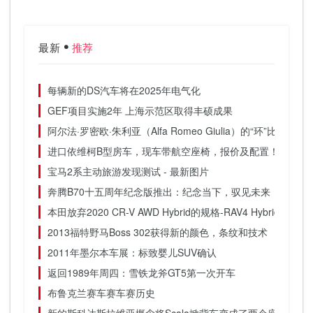
最新
推荐
每辆新的DS汽车将在2025年电气化
GEF项目实施2年 上海示范区取得丰硕成果
阿尔法·罗密欧·朱利亚（Alfa Romeo Giulia）的“环”比宝马M
进口依维柯B型房车，现车带航空座椅，报价及配置！便宜
宝马2系主动旅游发现测试 - 最新图片
奔腾B70十五周年纪念版推出：纪念当下，驭见未来
本田放弃2020 CR-V AWD Hybrid的规格-RAV4 Hybrid现在
2013福特野马Boss 302获得新的颜色，条纹和技术
2011年墨尔本车展：标致婴儿SUV确认
返回1989年周四：雪铁龙斧GT5第一次开车
布鲁克兰赛车赛车赛历史