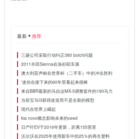
最新
推荐
三菱公司采取行动纠正380 botch问题
2011丰田Sienna在洛杉矶车展
澳大利亚声称在世界杯（二手车）中的冲击胜利
'迷你在接下来的60年里看起来很棒
来自BBR最新的马自达MX-5调整套件的190马力
当前宝马I3获得改造而不是全新的模型
现代在世界上崛起
kia novo概念影响未来的ceed
日产叶EV于2016年更新，距离155英里
沃尔沃在2025年使用新车中的25％的再生塑料