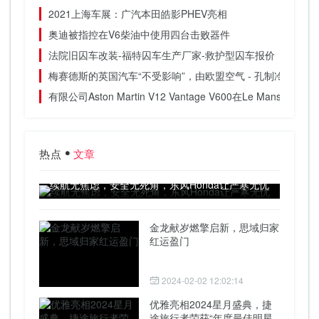
2021上海车展：广汽本田皓影PHEV亮相
奥迪被指控在V6柴油中使用四台击败器件
法院旧囚车改装-福特囚车生产厂家-救护型囚车报价
梅赛德斯的英国汽车“不受影响”，由欧盟空气 - 孔制冷剂纠纷
有限公司Aston Martin V12 Vantage V600在Le Mans透露
热点
文章
续航无焦虑，安全无死角，东风Honda让严寒无忧
金龙献岁燃擎启新，思域归家
红运盈门
2024-02-02 12:02:14
优雅亮相2024星月盛典，捷
途旅行者荣获“年度最佳明星