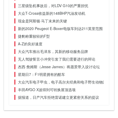
三星级坠机事故后，对LDV G10的严重担忧
大众T-Cross收益新的148BHP汽油发动机
现金是阿斯顿·马丁未来的关键
新的2020 Peugeot E-Boxer电饭车到达211英里范围
捷豹称重较轻的F型
A-Z的良好速度
大众汽车推出毛泽东，其新的移动服务品牌
无人驾驶誓言小冲突引发了我们需要进行的辩论
杰西·詹姆斯（Jesse James）将愿景带入设计论坛
星期日7：F1明星拥有的酷车
大众汽车电子甲虫，电子高尔夫经典和电子野生动物园商标应
丰田AYGO X波得到可转换屋顶选项
据报道，日产汽车拒绝雷诺建立更紧密关系的提议