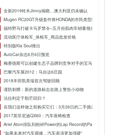
全新2019铃木Jimny揭晓…澳大利亚仍未确认
Mugen RC20GT升级套件将HONDA的市民类型R到新极端
福特野马打破卡马罗禁令–五月份肌肉车销量领先
流动医疗体检车_体检车_商品批发价格
特别版Kia Soul推出
AutoCar杂志6月6日预览
梅赛德斯可以创建生态子品牌到竞争对手的宝马
巴黎汽车展2012：马自达6庄园
2018丰田凯美瑞首次驾驶回顾
谨防刺猬：新的道路标志在路上警告小动物
法拉利定于勒芒回归？
在我们这样做之前购买它们：3月26日的二手挑选
2017英菲尼迪QX60：汽车座椅检查
Ariel Atom排队到粉碎Power的Lap Record的Pageant
“如果未来对汽车艰难，汽车表演更加强硬”