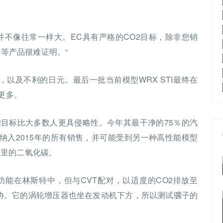
并不像往常一样大。EC具有严格的CO2目标，除非您销
I等产品很难证明。“
险成本，以及不利的日元。最后一批当前模型WRX STI最终在
更多。
味着其EC CO2目标比大多数人更具侵略性。今年其最干净的75％的汽
均将纳入2015年的所有销售，并可能受到另一种高性能模型
/公里的二氧化碳。
机功能在林斯特中，但与CVT配对，以适度的CO2排放至
风扇的妥协。它的涡轮增压器也坐在发动机下方，所以测试骡子的