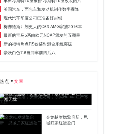
丰田考斯特10座报价 考斯特10座改装图片
英国汽车，面包车和发动机制作数字骤降
现代汽车印度公司已准备好封锁
梅赛德斯计划更大的C63 AMG家族2016年
最新的宝马5系由欧元NCAP颁发的五颗星
新的福特焦点RS铰链对混合系统突破
豪沃白色7.6自卸车前四后八
热点
文章
续航无焦虑，安全无死角，东风Honda让严
寒无忧
金龙献岁燃擎启新，思
域归家红运盈门