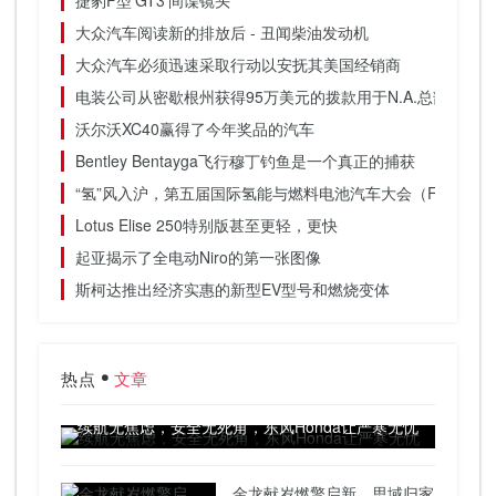
捷豹F型'GT3'间谍镜头
大众汽车阅读新的排放后 - 丑闻柴油发动机
大众汽车必须迅速采取行动以安抚其美国经销商
电装公司从密歇根州获得95万美元的拨款用于N.A.总部扩建
沃尔沃XC40赢得了今年奖品的汽车
Bentley Bentayga飞行穆丁钓鱼是一个真正的捕获
“氢”风入沪，第五届国际氢能与燃料电池汽车大会（FCVC 20
Lotus Elise 250特别版甚至更轻，更快
起亚揭示了全电动Niro的第一张图像
斯柯达推出经济实惠的新型EV型号和燃烧变体
热点
文章
续航无焦虑，安全无死角，东风Honda让严寒无忧
金龙献岁燃擎启新，思域归家