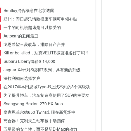
Bentley混合概念在北京透露
郑州：即日起汛情致报废车辆可申领补贴
一半的司机说超速是可以接受的
Autocar的丑闻最丑
戈恩希望三菱改革，排除日产合并
Kill or be killed，别克VELITE微蓝准备好了吗？
Subaru Liberty降价$ 14,000
Jaguar XJ针对S级和7系列，具有新的升级
法拉利如何选择客户
在2017年本田思域Type-R上找不到的3个高级功能
为了提升轿车，汽车制造商使用了SUV的主要功能
Ssangyong Rexton 270 EX Auto
皇家恩菲尔德650 Twins出现在新货场中
离合器！克利夫兰劫车被手动挡停
五星级的安全性，而不是新D-Max的动力