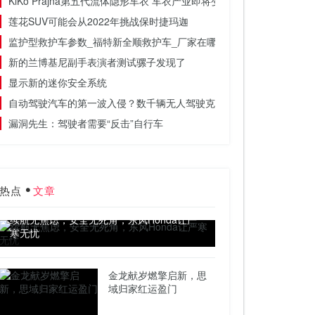
KiKo Prajna第五代流体隐形车衣 车衣产业即将变革
莲花SUV可能会从2022年挑战保时捷玛迦
监护型救护车参数_福特新全顺救护车_厂家在哪里
新的兰博基尼副手表演者测试骡子发现了
显示新的迷你安全系统
自动驾驶汽车的第一波入侵？数千辆无人驾驶克莱斯勒Pacificas
漏洞先生：驾驶者需要“反击”自行车
热点
文章
续航无焦虑，安全无死角，东风Honda让严
寒无忧
金龙献岁燃擎启新，思
域归家红运盈门