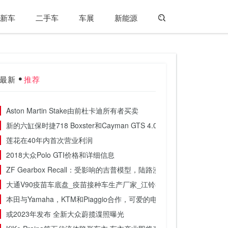
新车
二手车
车展
新能源
最新
推荐
Aston Martin Stake由前杜卡迪所有者买卖
新的六缸保时捷718 Boxster和Cayman GTS 4.0透露
莲花在40年内首次营业利润
2018大众Polo GTI价格和详细信息
ZF Gearbox Recall：受影响的吉普模型，陆路漫游者调查
大通V90疫苗车底盘_疫苗接种车生产厂家_江铃福特疫苗接种车
本田与Yamaha，KTM和Piaggio合作，可爱的电池
或2023年发布 全新大众蔚揽谍照曝光