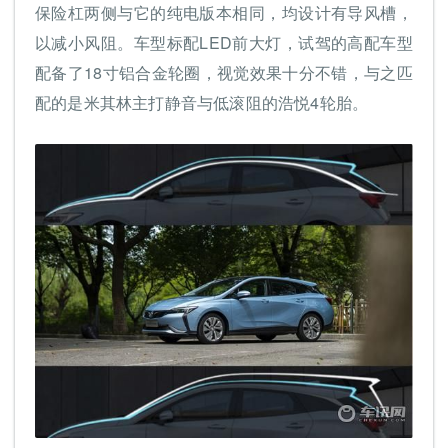
保险杠两侧与它的纯电版本相同，均设计有导风槽，
以减小风阻。车型标配LED前大灯，试驾的高配车型
配备了18寸铝合金轮圈，视觉效果十分不错，与之匹
配的是米其林主打静音与低滚阻的浩悦4轮胎。