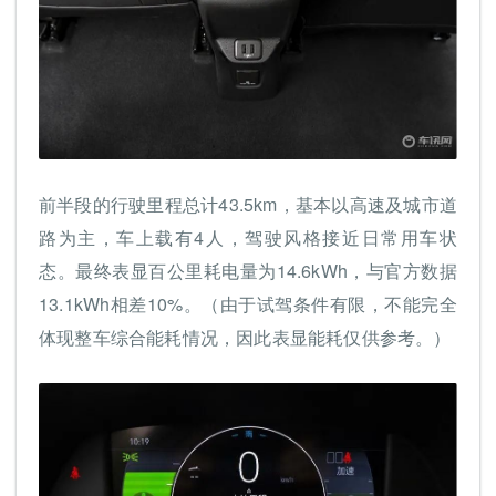
前半段的行驶里程总计43.5km，基本以高速及城市道
路为主，车上载有4人，驾驶风格接近日常用车状
态。最终表显百公里耗电量为14.6kWh，与官方数据
13.1kWh相差10%。（由于试驾条件有限，不能完全
体现整车综合能耗情况，因此表显能耗仅供参考。）