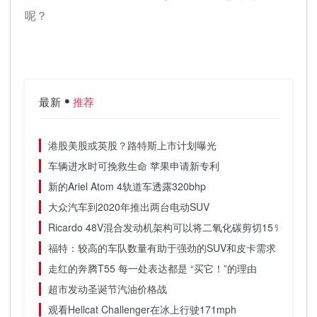
呢？
最新
推荐
港股美股或英股？路特斯上市计划曝光
车辆进水时可挽救生命 苹果申请新专利
新的Ariel Atom 4轨道车透露320bhp
大众汽车到2020年推出两台电动SUV
Ricardo 48V混合发动机架构可以将二氧化碳剪切15％
福特：较高的车队数量有助于强劲的SUV和皮卡需求
走红的奔腾T55 每一处表达都是 “买它！”的理由
超市发动圣诞节汽油价格战
观看Hellcat Challenger在冰上行驶171mph