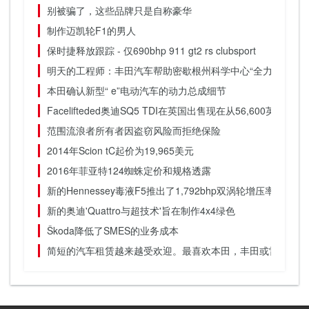
别被骗了，这些品牌只是自称豪华
制作迈凯轮F1的男人
保时捷释放跟踪 - 仅690bhp 911 gt2 rs clubsport
明天的工程师：丰田汽车帮助密歇根州科学中心“全力以赴”
本田确认新型“ e”电动汽车的动力总成细节
Facelifteded奥迪SQ5 TDI在英国出售现在从56,600英镑
范围流浪者所有者因盗窃风险而拒绝保险
2014年Scion tC起价为19,965美元
2016年菲亚特124蜘蛛定价和规格透露
新的Hennessey毒液F5推出了1,792bhp双涡轮增压率
新的奥迪'Quattro与超技术'旨在制作4x4绿色
Škoda降低了SMES的业务成本
简短的汽车租赁越来越受欢迎。最喜欢本田，丰田或雷克萨斯