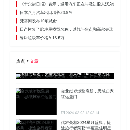
《华尔街日报》表示，通用汽车正在与激进股东沃尔森进行会
日本八月汽车出口增长23.9％
梵蒂冈发布10项诫命
日产恢复了脉冲星模型名称，以战斗焦点和高尔夫球
餐厨垃圾车价格￥16.5万
热点
文章
续航无焦虑，安全无死角，东风Honda让严寒无忧
金龙献岁燃擎启新，思域归家
红运盈门
2024-02-02 12:02:14
优雅亮相2024星月盛典，捷
途旅行者荣获“年度最佳明星