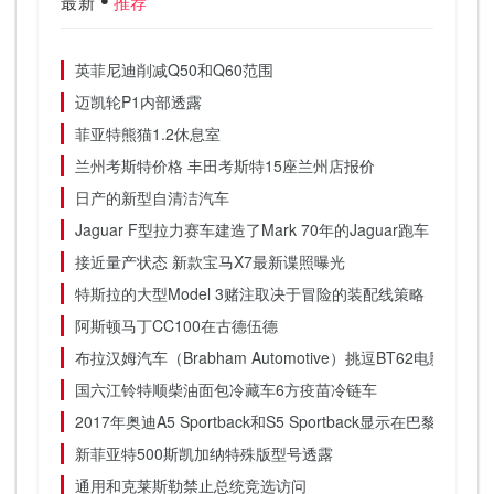
最新
推荐
英菲尼迪削减Q50和Q60范围
迈凯轮P1内部透露
菲亚特熊猫1.2休息室
兰州考斯特价格 丰田考斯特15座兰州店报价
日产的新型自清洁汽车
Jaguar F型拉力赛车建造了Mark 70年的Jaguar跑车
接近量产状态 新款宝马X7最新谍照曝光
特斯拉的大型Model 3赌注取决于冒险的装配线策略
阿斯顿马丁CC100在古德伍德
布拉汉姆汽车（Brabham Automotive）挑逗BT62电影配乐
国六江铃特顺柴油面包冷藏车6方疫苗冷链车
2017年奥迪A5 Sportback和S5 Sportback显示在巴黎显示
新菲亚特500斯凯加纳特殊版型号透露
通用和克莱斯勒禁止总统竞选访问