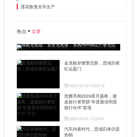
莲花恢复全车生产
热点
文章
续航无焦虑，安全无死角，东风Honda让严寒无忧
金龙献岁燃擎启新，思域归家
红运盈门
2024-02-02 12:02:14
优雅亮相2024星月盛典，捷
途旅行者荣获“年度最佳明星
旅行伙伴”奖项
2024-02-01 12:20:41
汽车内卷时代，思域归来仍是
热销