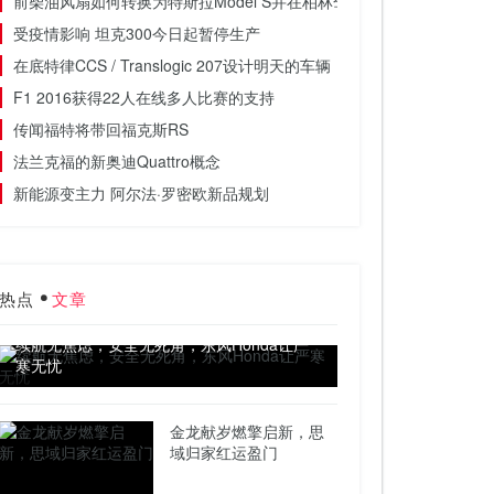
前柴油风扇如何转换为特斯拉Model S并在柏林驾驶出租车
受疫情影响 坦克300今日起暂停生产
在底特律CCS / Translogic 207设计明天的车辆
F1 2016获得22人在线多人比赛的支持
传闻福特将带回福克斯RS
法兰克福的新奥迪Quattro概念
新能源变主力 阿尔法·罗密欧新品规划
热点
文章
续航无焦虑，安全无死角，东风Honda让严
寒无忧
金龙献岁燃擎启新，思
域归家红运盈门