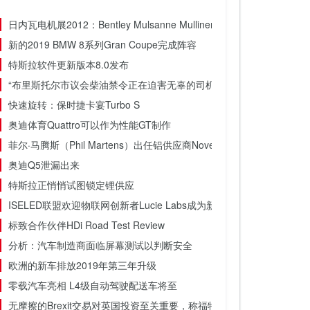
日内瓦电机展2012：Bentley Mulsanne Mulliner.
新的2019 BMW 8系列Gran Coupe完成阵容
特斯拉软件更新版本8.0发布
“布里斯托尔市议会柴油禁令正在迫害无辜的司机”
快速旋转：保时捷卡宴Turbo S
奥迪体育Quattro可以作为性能GT制作
菲尔·马腾斯（Phil Martens）出任铝供应商Novelis首席执行官
奥迪Q5泄漏出来
特斯拉正悄悄试图锁定锂供应
ISELED联盟欢迎物联网创新者Lucie Labs成为新成员
标致合作伙伴HDi Road Test Review
分析：汽车制造商面临屏幕测试以判断安全
欧洲的新车排放2019年第三年升级
零载汽车亮相 L4级自动驾驶配送车将至
无摩擦的Brexit交易对英国投资至关重要，称福特老板