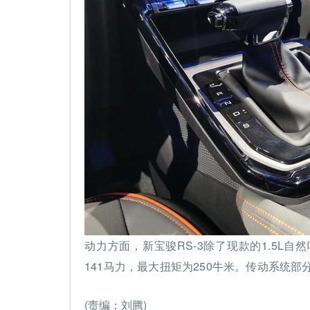
动力方面，新宝骏RS-3除了现款的1.5L自
141马力，最大扭矩为250牛米。传动系统部
(责编：刘腾)