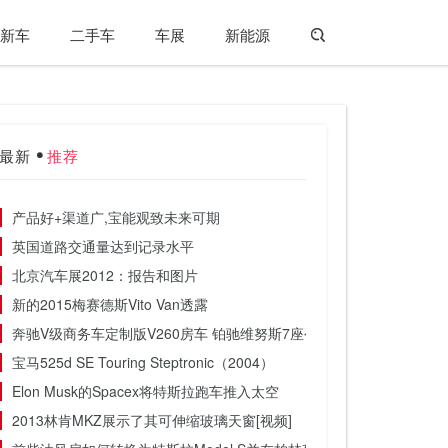
新车
二手车
车展
新能源
最新
推荐
产品好+渠道广,宝能观致未来可期
英国道路交通量达到记录水平
北京汽车展2012：报告和图片
新的2015梅赛德斯Vito Van透露
奔驰V级商务车定制版V260房车 铂驰维努斯7座公务版 工厂直营报价
宝马525d SE Touring Steptronic（2004）
Elon Musk的Spacex将特斯拉跑车推入太空
2013林肯MKZ展示了其可伸缩玻璃天窗[视频]