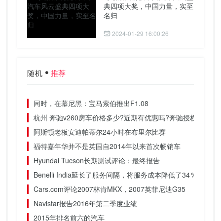
典四项大奖，中国力量，实至
名归
2024-01-29 16:00:26
随机
推荐
同时，在慕尼黑：宝马索伯推出F1.08
杭州 奔驰v260房车价格多少?近期有优惠吗?奔驰授权改装厂
阿斯顿老板安迪帕蒂尔24小时在布里尔比赛
福特嘉年华并不是英国自2014年以来首次畅销车
Hyundai Tucson长期测试评论：最终报告
Benelli India延长了服务间隔，将服务成本降低了34％
Cars.com评论2007林肯MKX，2007英菲尼迪G35
Navistar报告2016年第二季度业绩
2015年排名前六的汽车