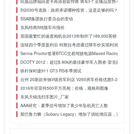
民族品牌福田皮卡再添创富悍将 将军F7 至臻品质势不可挡
到2030号道路：政府承诺哪种投资，这是足够的吗？
SSAB集团执行委员会的变动
东风特商5吨随车吊报价
英国最繁忙的速度相机在2013年制作了189,000英镑
连续四个季度盈利后 特斯拉考虑通过降车价实现利润进一步
Senna Proctor签署BTCC交易驾驶电源Maxed Racing Vauxhal
DCOTY 2012：超过$ 80k的最佳豪华车入围者-雷克萨斯GS3
铁杆保时捷911 GT3 RS冬季测试
台州 20新款奔驰V级房车到店 V260房车价格优惠5-20万 报价
2016年菲亚特500平方亮相：价格，规格和图像
东风天锦洗扫车图片_厂家
AAA研究：夏季信号增加了青少年坠机死亡人数
斯巴鲁力狮（Subaru Legacy）增加了涡轮增压器，安全钳