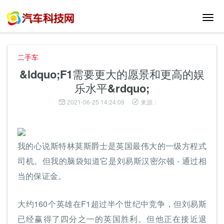
切
换
导
航
二手车
&ldquo;F1需要更大的愿景和更高的娱
乐水平&rdquo;
2021-06-25 14:24:09
来源：
我的心说斯特林莫斯爵士是英国最伟大的一级方程式
司机。但我的脑袋知道它是刘易斯汉密尔顿 - 通过相
当的保证金。
大约160个英雄在F1超过半个世纪中竞争，但刘易斯
已经赢得了四分之一的英国胜利。但他正在接近退