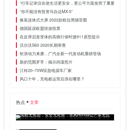
“行车记录仪在使生活更安全，更公平方面发挥了重要作用”
“你不能没有投资马自达MX-5”
换装连体式大屏 2022款欧拉黑猫官图
德国延误欧盟排放投票
在反弹启发变体的高骑行保时捷911原型提示
沃尔沃S60 2020长期审查
钜浪动力来袭，广汽全新一代发动机重磅登场
新的范围罗孚：揭示间谍照片
江铃20~70W应急电源车厂家
风口十年，充电桩运营后浪在哪里？
热点
文章
续航无焦虑，安全无死角，东风Honda让严寒无忧