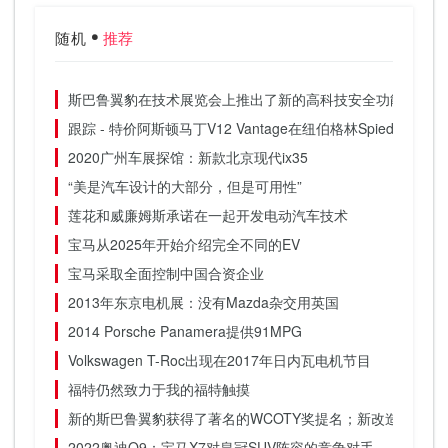
随机
推荐
斯巴鲁翼豹在技术展览会上推出了新的高科技安全功能
跟踪 - 特价阿斯顿马丁V12 Vantage在纽伯格林Spied
2020广州车展探馆：新款北京现代ix35
“美是汽车设计的大部分，但是可用性”
莲花和威廉姆斯承诺在一起开发电动汽车技术
宝马从2025年开始介绍完全不同的EV
宝马采取全面控制中国合资企业
2013年东京电机展：没有Mazda杂交用英国
2014 Porsche Panamera提供91MPG
Volkswagen T-Roc出现在2017年日内瓦电机节目
福特仍然致力于我的福特触摸
新的斯巴鲁翼豹获得了著名的WCOTY奖提名；新改造的紧凑
2022奥迪Q9：宝马X7对皇冠SUV阵容的竞争对手