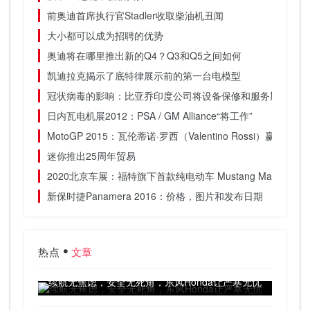
前奥迪首席执行官Stadler收取柴油机丑闻
大小都可以成为招聘的优势
奥迪将在哪里推出新的Q4？Q3和Q5之间如何
凯迪拉克揭示了底特律展示前的第一台电模型
冠状病毒的影响：比亚乔印度公司将设备保修和服务期限延长
日内瓦电机展2012：PSA / GM Alliance“将工作”
MotoGP 2015：瓦伦蒂诺·罗西（Valentino Rossi）赢得荷
迷你推出25周年贸易
2020北京车展：福特旗下首款纯电动车 Mustang Mach-E正
新保时捷Panamera 2016：价格，图片和发布日期
热点
文章
续航无焦虑，安全无死角，东风Honda让严寒无忧