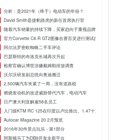
分析：是2021年（终于）电动车的年份？
David Smith是捷豹路虎的新任首席执行官
随着汽车销量的持续下降，买家趋向于重视品牌
官方Corvette C6.R GT2图像在赛百灵进行测试的当天
阿尔法罗密欧蜘蛛二手车评论
巴瑟斯特的布洛克长城再次升起
检察官确认博世涉嫌戴姆勒排放调查
沃尔沃研发副总统向奥迪搬迁
2,500辆汽车夹紧了一周，没有道路税
燃烧发动机的改进威胁替代汽车，电动汽车
日产澳大利亚解雇58名员工
入门级KTM RC 125在印度以卢比推出。1.47十万
Autocar Magazine 20 2月预览
2016年30件景点玩乐 - 第1部分
阿斯顿马丁为DB9开发全新平台