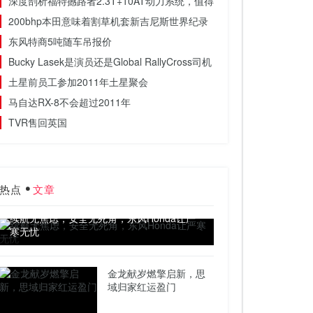
深度剖析福特撼路者2.3T+10AT动力系统，值得买吗？
200bhp本田意味着割草机套新吉尼斯世界纪录
东风特商5吨随车吊报价
Bucky Lasek是演员还是Global RallyCross司机？[视频]
土星前员工参加2011年土星聚会
马自达RX-8不会超过2011年
TVR售回英国
热点
文章
续航无焦虑，安全无死角，东风Honda让严
寒无忧
金龙献岁燃擎启新，思
域归家红运盈门