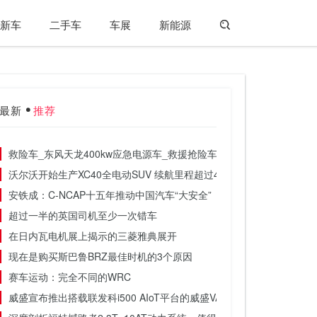
新车
二手车
车展
新能源
最新
推荐
救险车_东风天龙400kw应急电源车_救援抢险车_移动电源车
沃尔沃开始生产XC40全电动SUV 续航里程超过400公里
安铁成：C-NCAP十五年推动中国汽车“大安全”
超过一半的英国司机至少一次错车
在日内瓦电机展上揭示的三菱雅典展开
现在是购买斯巴鲁BRZ最佳时机的3个原因
赛车运动：完全不同的WRC
威盛宣布推出搭载联发科i500 AIoT平台的威盛VAB-950主板