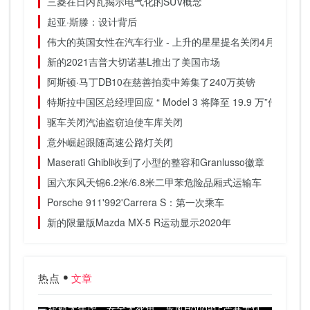
三菱在日内瓦揭示电气化的SUV概念
起亚·斯滕：设计背后
伟大的英国女性在汽车行业 - 上升的星星提名关闭4月3日
新的2021吉普大切诺基L推出了美国市场
阿斯顿·马丁DB10在慈善拍卖中筹集了240万英镑
特斯拉中国区总经理回应 “ Model 3 将降至 19.9 万”传闻系造
驱车关闭汽油盗窃迫使车库关闭
意外崛起跟随高速公路灯关闭
Maserati Ghibli收到了小型的整容和Granlusso徽章
国六东风天锦6.2米/6.8米二甲苯危险品厢式运输车
Porsche 911'992'Carrera S：第一次乘车
新的限量版Mazda MX-5 R运动显示2020年
热点
文章
续航无焦虑，安全无死角，东风Honda让严寒无忧