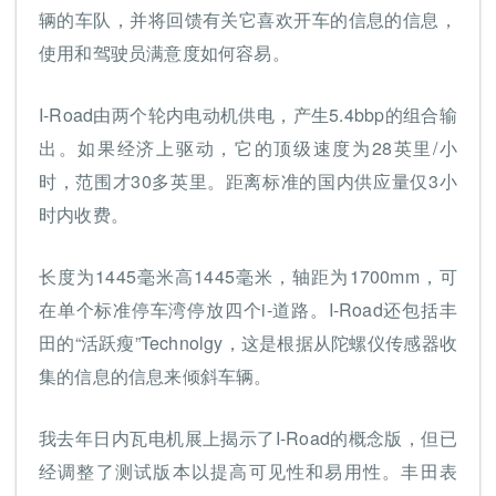
辆的车队，并将回馈有关它喜欢开车的信息的信息，
使用和驾驶员满意度如何容易。
I-Road由两个轮内电动机供电，产生5.4bbp的组合输
出。如果经济上驱动，它的顶级速度为28英里/小
时，范围才30多英里。距离标准的国内供应量仅3小
时内收费。
长度为1445毫米高1445毫米，轴距为1700mm，可
在单个标准停车湾停放四个i-道路。I-Road还包括丰
田的“活跃瘦”Technolgy，这是根据从陀螺仪传感器收
集的信息的信息来倾斜车辆。
我去年日内瓦电机展上揭示了I-Road的概念版，但已
经调整了测试版本以提高可见性和易用性。丰田表