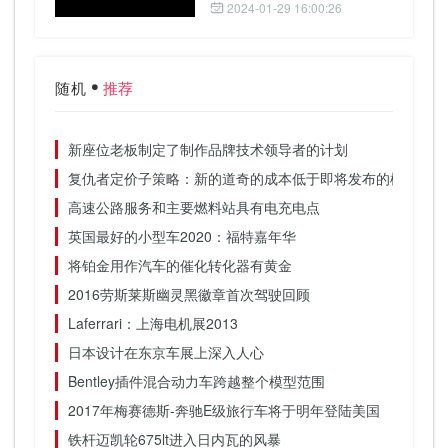
2024-01-29 16:00:26
随机
推荐
新座位老板制定了制作品牌技术领导者的计划
复仇者定价子策略：新的道奇的成本低于即将发布的模型
高速公路服务和主要燃料站具有电充电点
英国最好的小型车2020：福特嘉年华
将铂金用作汽车的催化转化器有黄金
2016劳斯莱斯幽灵黑徽章首次驾驶回顾
Laferrari：上海电机展2013
日本设计在东京车展上深入人心
Bentley插件混合动力车跨越整个模型范围
2017年梅赛德斯-奔驰E级旅行车将于明年登陆美国
铁杆迈凯轮675lt进入日内瓦的风暴