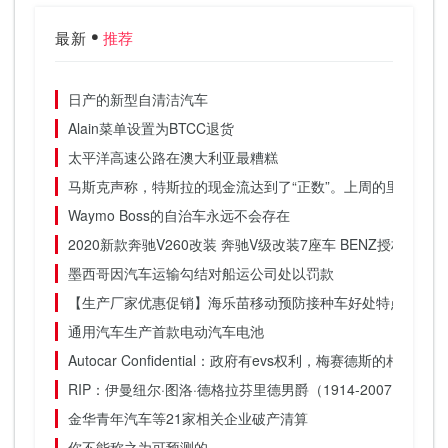
最新
推荐
日产的新型自清洁汽车
Alain菜单设置为BTCC退货
太平洋高速公路在澳大利亚最糟糕
马斯克声称，特斯拉的现金流达到了“正数”。上周的里程碑
Waymo Boss的自治车永远不会存在
2020新款奔驰V260改装 奔驰V级改装7座车 BENZ授权改装
墨西哥因汽车运输勾结对船运公司处以罚款
【生产厂家优惠促销】海乐苗移动预防接种车好处特点_依维
通用汽车生产首款电动汽车电池
Autocar Confidential：政府有evs权利，梅赛德斯的相机呼
RIP：伊曼纽尔·图洛·德格拉芬里德男爵（1914-2007）
金华青年汽车等21家相关企业破产清算
你不能称之为可预测的